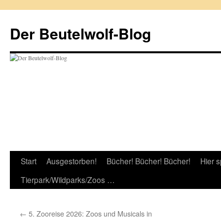
Zum
Inhalt
Der Beutelwolf-Blog
springen
Start
Ausgestorben!
Bücher! Bücher! Bücher!
Hier s
Tierpark/Wildparks/Zoos …
←
5. Zooreise 2026: Zoos und Musicals in