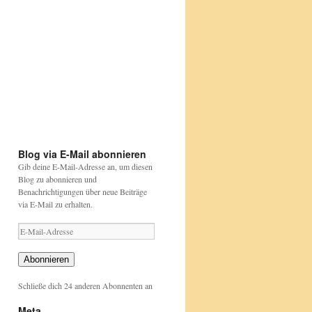
Etwas
Happy
bunt
Birthday
aber
David
....
Attenborough
Papageien
https://beutelwolf-
sind
blog.de/david-
https://www.nabu.de/tiere-
https://www.nabu.de/tiere-
das
attenborough
und-
und-
auch
pflanzen/aktionen-
pflanzen/aktionen-
und-
und-
projekte/stunde-
projekte/stunde-
der-
der-
gartenvoegel/index.html
gartenvoegel/
Blog via E-Mail abonnieren
Gib deine E-Mail-Adresse an, um diesen
Blog zu abonnieren und
Benachrichtigungen über neue Beiträge
via E-Mail zu erhalten.
E-
Mail-
Adresse
Abonnieren
Schließe dich 24 anderen Abonnenten an
Meta