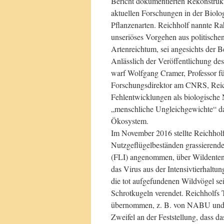
Bericht dokumentierten Rekonstrukt
aktuellen Forschungen in der Biol
Pflanzenarten. Reichholf nannte Rah
unseriöses Vorgehen aus politisch
Artenreichtum, sei angesichts der Be
Anlässlich der Veröffentlichung de
warf Wolfgang Cramer, Professor fü
Forschungsdirektor am CNRS, Reichh
Fehlentwicklungen als biologische 
„menschliche Ungleichgewichte“ dar
Ökosystem.
Im November 2016 stellte Reichholf 
Nutzgeflügelbeständen grassierende
(FLI) angenommen, über Wildenten a
das Virus aus der Intensivtierhaltu
die tot aufgefundenen Wildvögel se
Schrotkugeln verendet. Reichholfs
übernommen, z. B. von NABU und P
Zweifel an der Feststellung, dass 