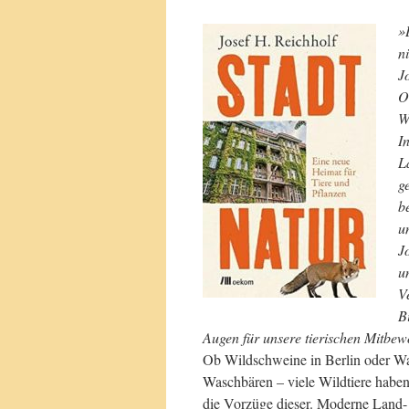
»
n
J
O
W
I
L
g
b
u
J
u
V
B
Augen für unsere tierischen Mitbew
Ob Wildschweine in Berlin oder W
Waschbären – viele Wildtiere haben
die Vorzüge dieser. Moderne Land- 