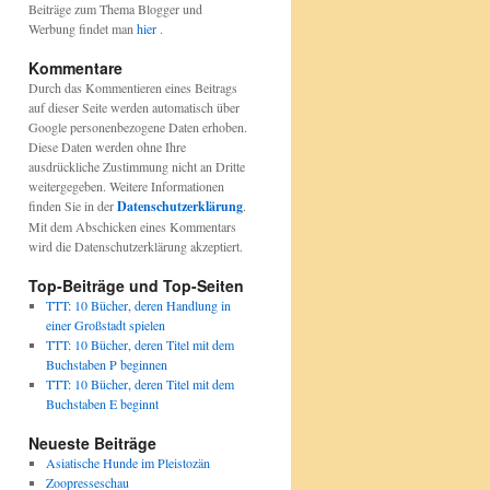
Beiträge zum Thema Blogger und
Werbung findet man
hier
.
Kommentare
Durch das Kommentieren eines Beitrags
auf dieser Seite werden automatisch über
Google personenbezogene Daten erhoben.
Diese Daten werden ohne Ihre
ausdrückliche Zustimmung nicht an Dritte
weitergegeben. Weitere Informationen
finden Sie in der
Datenschutzerklärung
.
Mit dem Abschicken eines Kommentars
wird die Datenschutzerklärung akzeptiert.
Top-Beiträge und Top-Seiten
TTT: 10 Bücher, deren Handlung in
einer Großstadt spielen
TTT: 10 Bücher, deren Titel mit dem
Buchstaben P beginnen
TTT: 10 Bücher, deren Titel mit dem
Buchstaben E beginnt
Neueste Beiträge
Asiatische Hunde im Pleistozän
Zoopresseschau