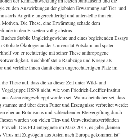
ionen der Klimaentwicklung im letzten Jahrtausend und die
ogie zu den Auswirkungen der globalen Erwärmung auf Tier- und
mstorfs Angriffe ungerechtfertigt und unterstellte ihm ein
en Motiven. Die These, eine Erwärmung schade dem
funde in den Eiszeiten völlig abstrus.
s Buches Stabile Ungleichgewichte und eines begleitenden Essays
r Globale Ökologie an der Universität Potsdam und später
olf vor, er rechtfertige mit seiner These anthropogene
Notwendigkeit. Reichholf stelle Raubzüge und Kriege als
 und verleihe ihnen damit einen ungerechtfertigten Platz im
die These auf, dass die zu dieser Zeit unter Wild- und
 Vogelgrippe H5N8 nicht, wie vom Friedrich-Loeffler-Institut
us Asien eingeschleppt worden sei. Wahrscheinlicher sei, dass
ng stamme und über deren Futter und Erzeugnisse verbreitet werde;
ien eher an Botulismus und schleichender Bleivergiftung durch
 Thesen wurden von vielen Tier- und Umweltschutzverbänden
rovieh. Das FLI entgegnete im März 2017, es gebe „keinen
das Virus mit Zugvögeln aus Asien nach Europa gekommen ist“.