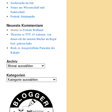
Zoobesuche im Juli
Neues aus Wissenschaft und
Naturschutz
Portrait: Steinmarder
Neueste Kommentare
Martin
zu
Portrait: Rothund
Thorsten
zu
TTT: 10 Autoren, von
denen ich die meisten Bücher im Regal
bzw. gelesen habe
Bock
zu
Ausgestorbene Parasiten des
Kakapo
Archiv
Archiv
Kategorien
Kategorien