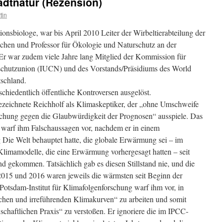
tadtnatur (Rezension)
tin
ionsbiologe, war bis April 2010 Leiter der Wirbeltierabteilung der
en und Professor für Ökologie und Naturschutz an der
Er war zudem viele Jahre lang Mitglied der Kommission für
rschutzunion (IUCN) und des Vorstands/Präsidiums des World
schland.
chiedentlich öffentliche Kontroversen ausgelöst.
zeichnete Reichholf als Klimaskeptiker, der „ohne Umschweife
schung gegen die Glaubwürdigkeit der Prognosen“ ausspiele. Das
 warf ihm Falschaussagen vor, nachdem er in einem
Die Welt behauptet hatte, die globale Erwärmung sei – im
limamodelle, die eine Erwärmung vorhergesagt hatten – seit
nd gekommen. Tatsächlich gab es diesen Stillstand nie, und die
2015 und 2016 waren jeweils die wärmsten seit Beginn der
tsdam-Institut für Klimafolgenforschung warf ihm vor, in
schen und irreführenden Klimakurven“ zu arbeiten und somit
chaftlichen Praxis“ zu verstoßen. Er ignoriere die im IPCC-