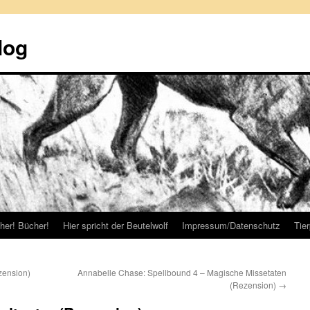
log
her! Bücher!
Hier spricht der Beutelwolf
Impressum/Datenschutz
Tie
zension)
Annabelle Chase: Spellbound 4 – Magische Missetaten
(Rezension)
→