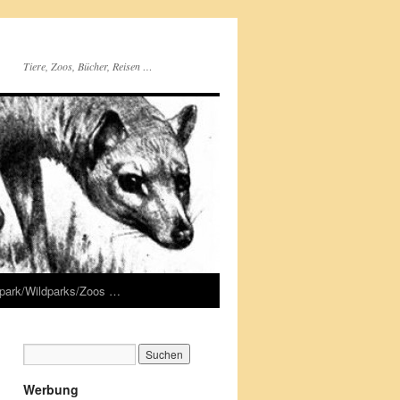
Tiere, Zoos, Bücher, Reisen …
rpark/Wildparks/Zoos …
Werbung