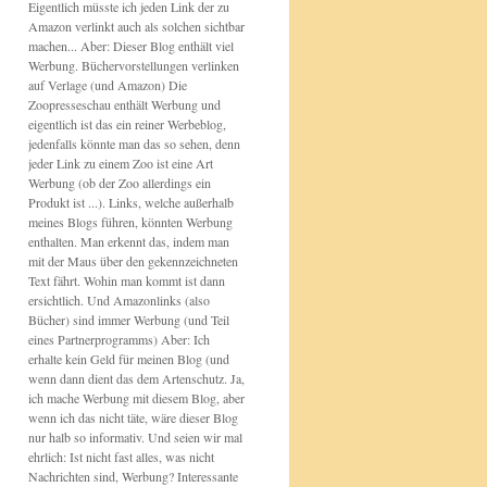
Eigentlich müsste ich jeden Link der zu
Amazon verlinkt auch als solchen sichtbar
machen... Aber: Dieser Blog enthält viel
Werbung. Büchervorstellungen verlinken
auf Verlage (und Amazon) Die
Zoopresseschau enthält Werbung und
eigentlich ist das ein reiner Werbeblog,
jedenfalls könnte man das so sehen, denn
jeder Link zu einem Zoo ist eine Art
Werbung (ob der Zoo allerdings ein
Produkt ist ...). Links, welche außerhalb
meines Blogs führen, könnten Werbung
enthalten. Man erkennt das, indem man
mit der Maus über den gekennzeichneten
Text fährt. Wohin man kommt ist dann
ersichtlich. Und Amazonlinks (also
Bücher) sind immer Werbung (und Teil
eines Partnerprogramms) Aber: Ich
erhalte kein Geld für meinen Blog (und
wenn dann dient das dem Artenschutz. Ja,
ich mache Werbung mit diesem Blog, aber
wenn ich das nicht täte, wäre dieser Blog
nur halb so informativ. Und seien wir mal
ehrlich: Ist nicht fast alles, was nicht
Nachrichten sind, Werbung? Interessante