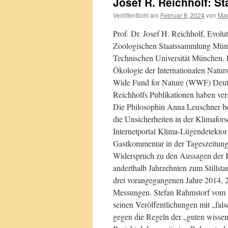
Josef R. Reichholf: S
Veröffentlicht am
Februar 8, 2024
von
Mar
Prof. Dr. Josef H. Reichholf, Evolut
Zoologischen Staatssammlung Münch
Technischen Universität München. 
Ökologie der Internationalen Natu
Wide Fund for Nature (WWF) Deut
Reichholfs Publikationen haben vers
Die Philosophin Anna Leuschner be
die Unsicherheiten in der Klimafor
Internetportal Klima-Lügendetektor
Gastkommentar in der Tageszeitung 
Widerspruch zu den Aussagen der K
anderthalb Jahrzehnten zum Stillsta
drei vorangegangenen Jahre 2014, 
Messungen. Stefan Rahmstorf vom Po
seinen Veröffentlichungen mit „fal
gegen die Regeln der „guten wissens