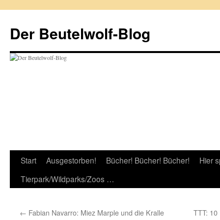
Zum
Inhalt
Der Beutelwolf-Blog
springen
Start
Ausgestorben!
Bücher! Bücher! Bücher!
Hier s
Tierpark/Wildparks/Zoos …
←
Fabian Navarro: Miez Marple und die Kralle
TTT: 10 