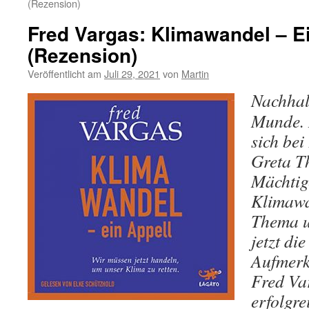
(Rezension)
Fred Vargas: Klimawandel – E
(Rezension)
Veröffentlicht am
Juli 29, 2021
von
Martin
Nachhalt
Munde. 
sich bei
Greta T
Mächtig
Klimawan
Thema un
jetzt die
Aufmerk
Fred Var
erfolgre