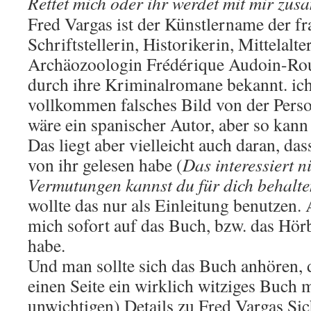
Rettet mich oder ihr werdet mit mir zu
Fred Vargas ist der Künstlername der f
Schriftstellerin, Historikerin, Mittelalt
Archäozoologin Frédérique Audoin-Rouz
durch ihre Kriminalromane bekannt. ich 
vollkommen falsches Bild von der Person
wäre ein spanischer Autor, aber so kann
Das liegt aber vielleicht auch daran, das
von ihr gelesen habe (
Das interessiert 
Vermutungen kannst du für dich behalt
wollte das nur als Einleitung benutzen. 
mich sofort auf das Buch, bzw. das Hörb
habe.
Und man sollte sich das Buch anhören, d
einen Seite ein wirklich witziges Buch m
unwichtigen) Details zu Fred Vargas Sic