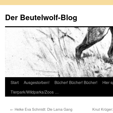
Zum
Inhalt
Der Beutelwolf-Blog
springen
Start
Ausgestorben!
Bücher! Bücher! Bücher!
Hier s
Tierpark/Wildparks/Zoos …
←
Heike Eva Schmidt: Die Lama Gang
Knut Krüger: