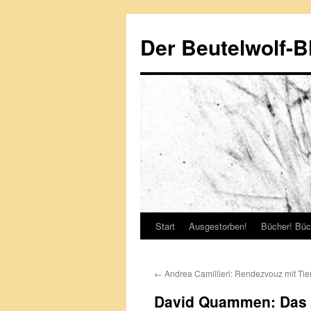
Zum
Inhalt
Der Beutelwolf-B
springen
Start
Ausgestorben!
Bücher! Büc
←
Andrea Camillieri: Rendezvouz mit Tie
David Quammen: Das L