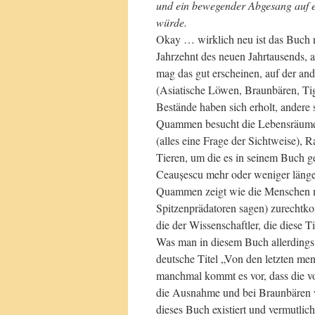
und ein bewegender Abgesang auf e
würde.
Okay … wirklich neu ist das Buch 
Jahrzehnt des neuen Jahrtausends, ab
mag das gut erscheinen, auf der an
(Asiatische Löwen, Braunbären, Ti
Bestände haben sich erholt, andere 
Quammen besucht die Lebensräume s
(alles eine Frage der Sichtweise), 
Tieren, um die es in seinem Buch g
Ceaușescu mehr oder weniger länger
Quammen zeigt wie die Menschen m
Spitzenprädatoren sagen) zurechtko
die der Wissenschaftler, die diese T
Was man in diesem Buch allerdings
deutsche Titel „Von den letzten men
manchmal kommt es vor, dass die vo
die Ausnahme und bei Braunbären wo
dieses Buch existiert und vermutli