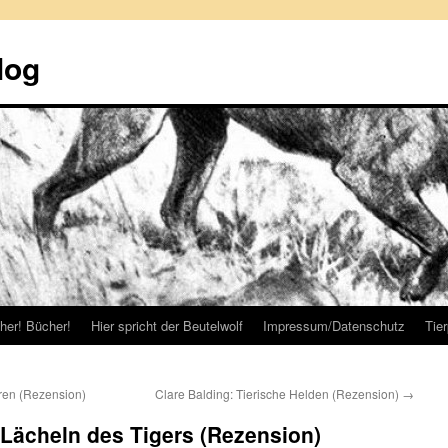
log
her! Bücher!
Hier spricht der Beutelwolf
Impressum/Datenschutz
Tie
ren (Rezension)
Clare Balding: Tierische Helden (Rezension)
→
ächeln des Tigers (Rezension)