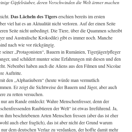
inige Gipfelräuber, deren Verschwinden die Welt ärmer machen
Das Lächeln des Tigers
nicht.
erschien bereits im ersten
er viel hat es an Aktualität nicht verloren. Auf der einen Seite
deren Seite nicht unbedingt. Die Tiere, über die Quammen schreibt
ger und Australische Krokodile) gibt es immer noch. Manche
sind nach wie vor rückgängig.
einer „Protagonisten“, Bauern in Rumänien, Tigerjäger/pfleger
Ranger, und schildert munter seine Erfahrungen mit diesen und den
eht. Nebenbei haben auch die Aliens aus den Filmen und Nicolae
e Auftritte.
it den „Alpharäubern“ (heute würde man vermutlich
mmen. Er zeigt die Sichtweise der Bauern und Jäger, aber auch
iere zu retten versuchen.
 nur am Rande entdeckt: Wahre Menschenfresser, denn der
schenfressenden Raubtieren der Welt“ ist etwas Irreführend. Ja,
n ihm beschriebenen Arten Menschen fressen (aber das ist eher
hl auch eher fraglich), das ist aber nicht der Grund warum
ch nur dem deutschen Verlag zu verdanken, der hoffte damit mehr