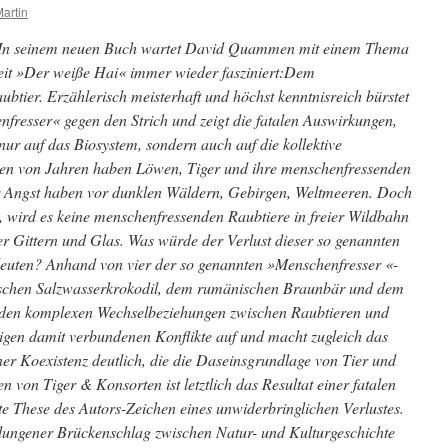
artin
In seinem neuen Buch wartet David Quammen mit einem Thema
 seit »Der weiße Hai« immer wieder fasziniert:Dem
ier. Erzählerisch meisterhaft und höchst kenntnisreich bürstet
resser« gegen den Strich und zeigt die fatalen Auswirkungen,
 nur auf das Biosystem, sondern auch auf die kollektive
onen von Jahren haben Löwen, Tiger und ihre menschenfressenden
ir Angst haben vor dunklen Wäldern, Gebirgen, Weltmeeren. Doch
 wird es keine menschenfressenden Raubtiere in freier Wildbahn
r Gittern und Glas. Was würde der Verlust dieser so genannten
euten? Anhand von vier der so genannten »Menschenfresser «-
schen Salzwasserkrokodil, dem rumänischen Braunbär und dem
 den komplexen Wechselbeziehungen zwischen Raubtieren und
ltigen damit verbundenen Konflikte auf und macht zugleich das
er Koexistenz deutlich, die die Daseinsgrundlage von Tier und
 von Tiger & Konsorten ist letztlich das Resultat einer fatalen
e These des Autors-Zeichen eines unwiderbringlichen Verlustes.
elungener Brückenschlag zwischen Natur- und Kulturgeschichte