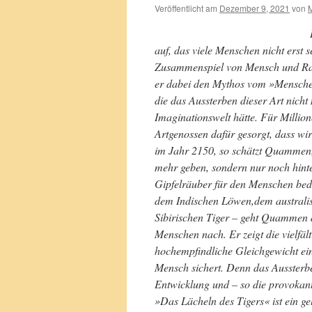
Veröffentlicht am
Dezember 9, 2021
von
M
auf, das viele Menschen nicht erst
Zusammenspiel von Mensch und Raubt
er dabei den Mythos vom »Menschenf
die das Aussterben dieser Art nicht
Imaginationswelt hätte. Für Milli
Artgenossen dafür gesorgt, dass w
im Jahr 2150, so schätzt Quammen,
mehr geben, sondern nur noch hinte
Gipfelräuber für den Menschen bed
dem Indischen Löwen,dem australi
Sibirischen Tiger – geht Quammen
Menschen nach. Er zeigt die vielfä
hochempfindliche Gleichgewicht ein
Mensch sichert. Denn das Aussterben
Entwicklung und – so die provokant
»Das Lächeln des Tigers« ist ein g