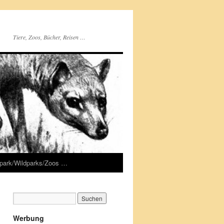
Tiere, Zoos, Bücher, Reisen …
rpark/Wildparks/Zoos …
Werbung