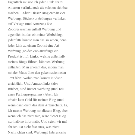
Eigentlich müsste ich jeden Link der zu
Amazon verlinkt auch als solchen sichtbar
machen... Aber: Dieser Blog enthält viel
Werbung. Büchervorstellungen verlinken
auf Verlage (und Amazon) Die
Zoopresseschau enthält Werbung und
eigentlich ist das ein reiner Werbeblog,
jedenfalls könnte man das so sehen, denn
jeder Link zu einem Zoo ist eine Art
Werbung (ob der Zoo allerdings ein
Produkt ist ...). Links, welche außerhalb
meines Blogs führen, könnten Werbung
enthalten. Man erkennt das, indem man
mit der Maus über den gekennzeichneten
Text fährt. Wohin man kommt ist dann
ersichtlich. Und Amazonlinks (also
Bücher) sind immer Werbung (und Teil
eines Partnerprogramms) Aber: Ich
erhalte kein Geld für meinen Blog (und
wenn dann dient das dem Artenschutz. Ja,
ich mache Werbung mit diesem Blog, aber
wenn ich das nicht täte, wäre dieser Blog
nur halb so informativ. Und seien wir mal
ehrlich: Ist nicht fast alles, was nicht
Nachrichten sind, Werbung? Interessante