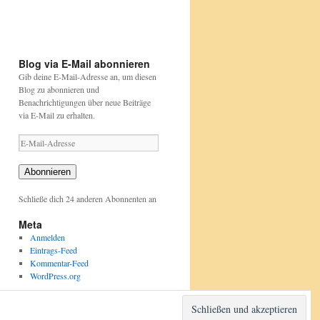
pflanzen/aktionen-
pflanzen/aktionen-
und-
und-
projekte/stunde-
projekte/stunde-
der-
der-
gartenvoegel/index.html
gartenvoegel/
Blog via E-Mail abonnieren
Gib deine E-Mail-Adresse an, um diesen
Blog zu abonnieren und
Benachrichtigungen über neue Beiträge
via E-Mail zu erhalten.
E-
Mail-
Adresse
Abonnieren
Schließe dich 24 anderen Abonnenten an
Meta
Anmelden
Eintrags-Feed
Kommentar-Feed
WordPress.org
Stolz präsentiert von WordPress.