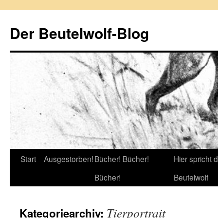
Zum
Inhalt
Der Beutelwolf-Blog
springen
Start
Ausgestorben!
Bücher! Bücher!
Hier spricht 
Bücher!
Beutelwolf
Tierportrait
Kategoriearchiv: