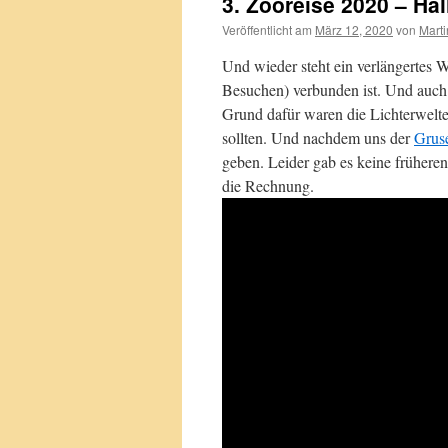
3. Zooreise 2020 – Hal
Veröffentlicht am
März 12, 2020
von
Marti
Und wieder steht ein verlängertes
Besuchen) verbunden ist. Und auch d
Grund dafür waren die Lichterwelt
sollten. Und nachdem uns der
Grus
geben. Leider gab es keine frühere
die Rechnung.