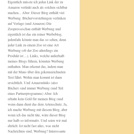
Eigentlich müsste ich jeden Link der zu
Amazon verlinkt auch als solchen sichtbar
machen... Aber: Dieser Blog enthält viel
Werbung. Büchervorstellungen verlinken
auf Verlage (und Amazon) Die
Zoopresseschau enthält Werbung und
eigentlich ist das ein reiner Werbeblog,
jedenfalls könnte man das so sehen, denn
jeder Link zu einem Zoo ist eine Art
Werbung (ob der Zoo allerdings ein
Produkt ist ...). Links, welche außerhalb
meines Blogs führen, könnten Werbung
enthalten. Man erkennt das, indem man
mit der Maus über den gekennzeichneten
Text fährt. Wohin man kommt ist dann
ersichtlich. Und Amazonlinks (also
Bücher) sind immer Werbung (und Teil
eines Partnerprogramms) Aber: Ich
erhalte kein Geld für meinen Blog (und
wenn dann dient das dem Artenschutz. Ja,
ich mache Werbung mit diesem Blog, aber
wenn ich das nicht täte, wäre dieser Blog
nur halb so informativ. Und seien wir mal
ehrlich: Ist nicht fast alles, was nicht
Nachrichten sind, Werbung? Interessante