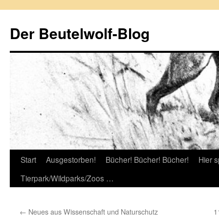
Zum
Inhalt
Der Beutelwolf-Blog
springen
Start
Ausgestorben!
Bücher! Bücher! Bücher!
Hier s
Tierpark/Wildparks/Zoos …
←
Neues aus Wissenschaft und Naturschutz
1