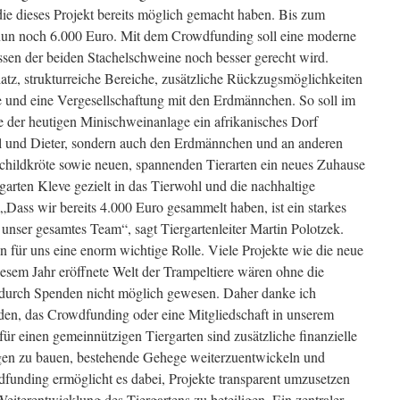
ie dieses Projekt bereits möglich gemacht haben. Bis zum
 nun noch 6.000 Euro. Mit dem Crowdfunding soll eine moderne
ssen der beiden Stachelschweine noch besser gerecht wird.
atz, strukturreiche Bereiche, zusätzliche Rückzugsmöglichkeiten
 und eine Vergesellschaftung mit den Erdmännchen. So soll im
he der heutigen Minischweinanlage ein afrikanisches Dorf
el und Dieter, sondern auch den Erdmännchen und an anderen
schildkröte sowie neuen, spannenden Tierarten ein neues Zuhause
ergarten Kleve gezielt in das Tierwohl und die nachhaltige
„Dass wir bereits 4.000 Euro gesammelt haben, ist ein starkes
r unser gesamtes Team“, sagt Tiergartenleiter Martin Polotzek.
für uns eine enorm wichtige Rolle. Viele Projekte wie die neue
iesem Jahr eröffnete Welt der Trampeltiere wären ohne die
g durch Spenden nicht möglich gewesen. Daher danke ich
nden, das Crowdfunding oder eine Mitgliedschaft in unserem
für einen gemeinnützigen Tiergarten sind zusätzliche finanzielle
gen zu bauen, bestehende Gehege weiterzuentwickeln und
funding ermöglicht es dabei, Projekte transparent umzusetzen
Weiterentwicklung des Tiergartens zu beteiligen. Ein zentraler