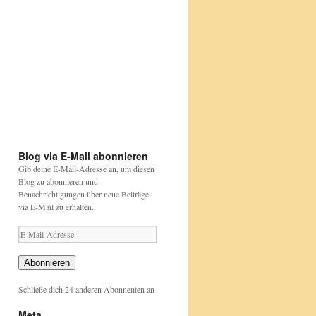
Etwas
Happy
bunt
Birthday
aber
David
....
Attenborough
Papageien
https://beutelwolf-
sind
blog.de/david-
https://www.nabu.de/tiere-
https://www.nabu.de/tiere-
das
attenborough
und-
und-
auch
pflanzen/aktionen-
pflanzen/aktionen-
und-
und-
projekte/stunde-
projekte/stunde-
der-
der-
gartenvoegel/index.html
gartenvoegel/
Blog via E-Mail abonnieren
Gib deine E-Mail-Adresse an, um diesen
Blog zu abonnieren und
Benachrichtigungen über neue Beiträge
via E-Mail zu erhalten.
E-
Mail-
Adresse
Abonnieren
Schließe dich 24 anderen Abonnenten an
Meta