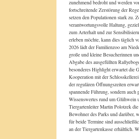
zunehmend bedroht und werden von 
fortschreitende Zerstörung der Reg
setzen den Populationen stark zu. Z
verantwortungsvolle Haltung, gezie
zum Arterhalt und zur Sensibilisier
erleben möchte, kann dies täglich v
2026 lädt der Familienzoo am Nieder
große und kleine Besucherinnen und
Abgabe des ausgefüllten Rallyeboge
besonderes Highlight erwartet die G
Kooperation mit der Schlosskellerei
der regulären Öffnungszeiten erwart
spannende Führung, sondern auch p
Wissenswertes rund um Glühwein u
Tiergartenleiter Martin Polotzek di
Bewohner des Parks und darüber, w
für beide Termine sind ausschließl
an der Tiergartenkasse erhältlich. 