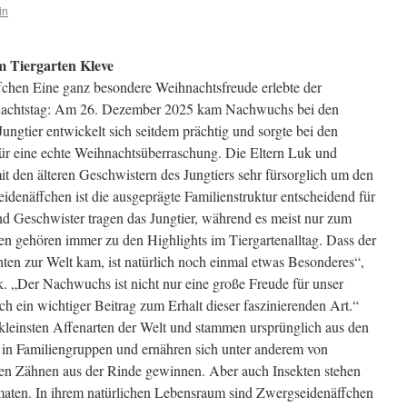
in
 Tiergarten Kleve
hen Eine ganz besondere Weihnachtsfreude erlebte der
nachtstag: Am 26. Dezember 2025 kam Nachwuchs bei den
ngtier entwickelt sich seitdem prächtig und sorgte bei den
für eine echte Weihnachtsüberraschung. Die Eltern Luk und
den älteren Geschwistern des Jungtiers sehr fürsorglich um den
enäffchen ist die ausgeprägte Familienstruktur entscheidend für
nd Geschwister tragen das Jungtier, während es meist nur zum
n gehören immer zu den Highlights im Tiergartenalltag. Dass der
n zur Welt kam, ist natürlich noch einmal etwas Besonderes“,
ek. „Der Nachwuchs ist nicht nur eine große Freude für unser
h ein wichtiger Beitrag zum Erhalt dieser faszinierenden Art.“
kleinsten Affenarten der Welt und stammen ursprünglich aus den
 in Familiengruppen und ernähren sich unter anderem von
erten Zähnen aus der Rinde gewinnen. Aber auch Insekten stehen
maten. In ihrem natürlichen Lebensraum sind Zwergseidenäffchen