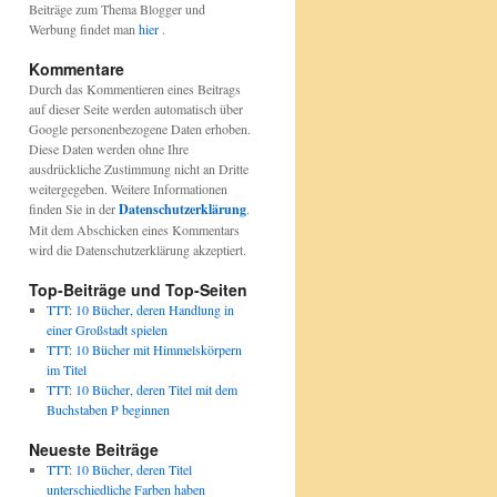
Beiträge zum Thema Blogger und
Werbung findet man
hier
.
Kommentare
Durch das Kommentieren eines Beitrags
auf dieser Seite werden automatisch über
Google personenbezogene Daten erhoben.
Diese Daten werden ohne Ihre
ausdrückliche Zustimmung nicht an Dritte
weitergegeben. Weitere Informationen
finden Sie in der
Datenschutzerklärung
.
Mit dem Abschicken eines Kommentars
wird die Datenschutzerklärung akzeptiert.
Top-Beiträge und Top-Seiten
TTT: 10 Bücher, deren Handlung in
einer Großstadt spielen
TTT: 10 Bücher mit Himmelskörpern
im Titel
TTT: 10 Bücher, deren Titel mit dem
Buchstaben P beginnen
Neueste Beiträge
TTT: 10 Bücher, deren Titel
unterschiedliche Farben haben