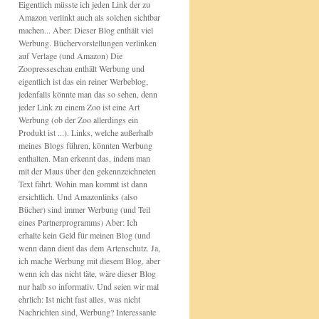
Eigentlich müsste ich jeden Link der zu
Amazon verlinkt auch als solchen sichtbar
machen... Aber: Dieser Blog enthält viel
Werbung. Büchervorstellungen verlinken
auf Verlage (und Amazon) Die
Zoopresseschau enthält Werbung und
eigentlich ist das ein reiner Werbeblog,
jedenfalls könnte man das so sehen, denn
jeder Link zu einem Zoo ist eine Art
Werbung (ob der Zoo allerdings ein
Produkt ist ...). Links, welche außerhalb
meines Blogs führen, könnten Werbung
enthalten. Man erkennt das, indem man
mit der Maus über den gekennzeichneten
Text fährt. Wohin man kommt ist dann
ersichtlich. Und Amazonlinks (also
Bücher) sind immer Werbung (und Teil
eines Partnerprogramms) Aber: Ich
erhalte kein Geld für meinen Blog (und
wenn dann dient das dem Artenschutz. Ja,
ich mache Werbung mit diesem Blog, aber
wenn ich das nicht täte, wäre dieser Blog
nur halb so informativ. Und seien wir mal
ehrlich: Ist nicht fast alles, was nicht
Nachrichten sind, Werbung? Interessante