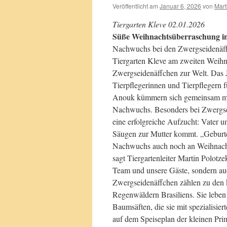
Veröffentlicht am
Januar 6, 2026
von
Mart
Tiergarten Kleve 02.01.2026
Süße Weihnachtsüberraschung im
Nachwuchs bei den Zwergseidenäffc
Tiergarten Kleve am zweiten Weih
Zwergseidenäffchen zur Welt. Das Ju
Tierpflegerinnen und Tierpflegern 
Anouk kümmern sich gemeinsam mit 
Nachwuchs. Besonders bei Zwergseid
eine erfolgreiche Aufzucht: Vater u
Säugen zur Mutter kommt. „Geburte
Nachwuchs auch noch an Weihnachte
sagt Tiergartenleiter Martin Polotz
Team und unsere Gäste, sondern auc
Zwergseidenäffchen zählen zu den 
Regenwäldern Brasiliens. Sie leben
Baumsäften, die sie mit spezialisi
auf dem Speiseplan der kleinen Pri