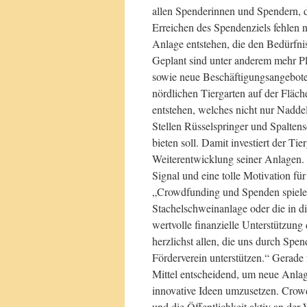
allen Spenderinnen und Spendern, d
Erreichen des Spendenziels fehlen
Anlage entstehen, die den Bedürfni
Geplant sind unter anderem mehr Pl
sowie neue Beschäftigungsangebote
nördlichen Tiergarten auf der Fläc
entstehen, welches nicht nur Nadd
Stellen Rüsselspringer und Spalten
bieten soll. Damit investiert der Ti
Weiterentwicklung seiner Anlagen. 
Signal und eine tolle Motivation fü
„Crowdfunding und Spenden spielen 
Stachelschweinanlage oder die in d
wertvolle finanzielle Unterstützun
herzlichst allen, die uns durch Spe
Förderverein unterstützen.“ Gerade 
Mittel entscheidend, um neue Anla
innovative Ideen umzusetzen. Crowd
und die Öffentlichkeit aktiv an der 