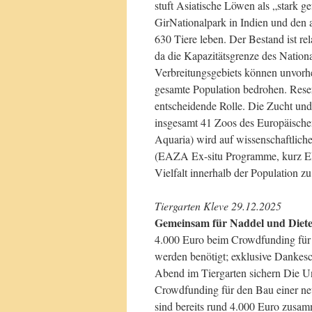
stuft Asiatische Löwen als „stark ge
GirNationalpark in Indien und den
630 Tiere leben. Der Bestand ist re
da die Kapazitätsgrenze des Nationa
Verbreitungsgebiets können unvorh
gesamte Population bedrohen. Rese
entscheidende Rolle. Die Zucht un
insgesamt 41 Zoos des Europäisch
Aquaria) wird auf wissenschaftlic
(EAZA Ex-situ Programme, kurz EEP)
Vielfalt innerhalb der Population zu
Tiergarten Kleve 29.12.2025
Gemeinsam für Naddel und Diet
4.000 Euro beim Crowdfunding für 
werden benötigt; exklusive Dankesc
Abend im Tiergarten sichern Die Un
Crowdfunding für den Bau einer ne
sind bereits rund 4.000 Euro zusa