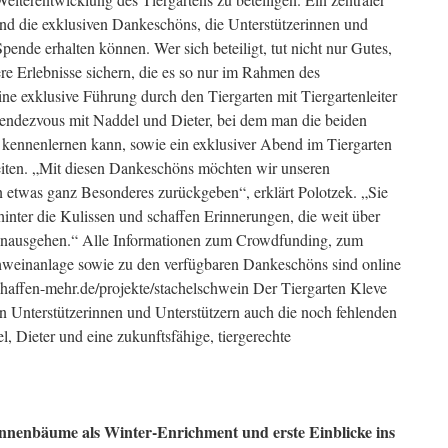
sind die exklusiven Dankeschöns, die Unterstützerinnen und
pende erhalten können. Wer sich beteiligt, tut nicht nur Gutes,
re Erlebnisse sichern, die es so nur im Rahmen des
ne exklusive Führung durch den Tiergarten mit Tiergartenleiter
Rendezvous mit Naddel und Dieter, bei dem man die beiden
kennenlernen kann, sowie ein exklusiver Abend im Tiergarten
eiten. „Mit diesen Dankeschöns möchten wir unseren
n etwas ganz Besonderes zurückgeben“, erklärt Polotzek. „Sie
hinter die Kulissen und schaffen Erinnerungen, die weit über
hinausgehen.“ Alle Informationen zum Crowdfunding, zum
hweinanlage sowie zu den verfügbaren Dankeschöns sind online
chaffen-mehr.de/projekte/stachelschwein Der Tiergarten Kleve
en Unterstützerinnen und Unterstützern auch die noch fehlenden
, Dieter und eine zukunftsfähige, tiergerechte
nenbäume als Winter-Enrichment und erste Einblicke ins