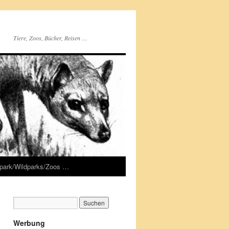
Tiere, Zoos, Bücher, Reisen …
rpark/Wildparks/Zoos …
Werbung