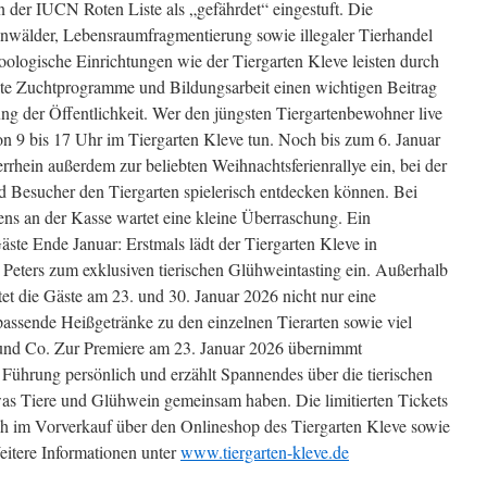
der IUCN Roten Liste als „gefährdet“ eingestuft. Die
enwälder, Lebensraumfragmentierung sowie illegaler Tierhandel
oologische Einrichtungen wie der Tiergarten Kleve leisten durch
lte Zuchtprogramme und Bildungsarbeit einen wichtigen Beitrag
ung der Öffentlichkeit. Wer den jüngsten Tiergartenbewohner live
on 9 bis 17 Uhr im Tiergarten Kleve tun. Noch bis zum 6. Januar
rhein außerdem zur beliebten Weihnachtsferienrallye ein, bei der
 Besucher den Tiergarten spielerisch entdecken können. Bei
ns an der Kasse wartet eine kleine Überraschung. Ein
äste Ende Januar: Erstmals lädt der Tiergarten Kleve in
 Peters zum exklusiven tierischen Glühweintasting ein. Außerhalb
et die Gäste am 23. und 30. Januar 2026 nicht nur eine
assende Heißgetränke zu den einzelnen Tierarten sowie viel
nd Co. Zur Premiere am 23. Januar 2026 übernimmt
e Führung persönlich und erzählt Spannendes über die tierischen
as Tiere und Glühwein gemeinsam haben. Die limitierten Tickets
ich im Vorverkauf über den Onlineshop des Tiergarten Kleve sowie
Weitere Informationen unter
www.tiergarten-kleve.de