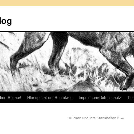
log
her! Bücher!
Hier spricht der Beutelwolf
Impressum/Datenschutz
Tie
Mücken und ihre Krankheiten 3
→