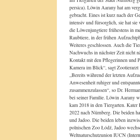
persica). Löwin Aarany hat am verg
gebracht. Eines ist kurz nach der 
intensiv und fürsorglich, sie hat 
die Löwenjungtiere frühestens in 
Raubtiere, in der frühen Aufzuchtpha
Weiteres geschlossen. Auch die Tie
Nachwuchs in nächster Zeit nicht n
Kontakt mit den Pflegerinnen und Pfl
Kamera im Blick“, sagt Zootierarzt
„Bereits während der letzten Aufzuc
Anwesenheit ruhiger und entspannte
zusammenzulassen“, so Dr. Hermann 
bei seiner Familie. Löwin Aarany
kam 2018 in den Tiergarten. Kater
2022 nach Nürnberg. Die beiden hat
und Jadoo. Die beiden leben inzwis
polnischen Zoo Łódź, Jadoo wechsel
Weltnaturschutzunion IUCN (Interna