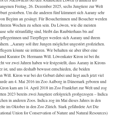
angenen Freitag, 26. Dezember 2025, sechs Jungtiere zur Welt
Geburt gestorben. Um die anderen fünf kümmert sich Aarany sehr
sie von Beginn an gesäugt. Für Besucherinnen und Besucher werden
mehreren Wochen zu sehen sein. Da Löwen, wie die meisten
se sehr störanfällig sind, bleibt das Raubtierhaus bis auf
rpflegerinnen und Tierpfleger werden sich Aarany und ihrem
ähern. „Aarany soll ihre Jungen möglichst ungestört großziehen.
egern könnte sie irritieren. Wir behalten sie aber über eine
 und Kurator Dr. Hermann Will. Löwenkater Kiron ist bei ihr.
ht vor zwei Jahren haben wir festgestellt, dass Aarany in Kirons
r ist, und uns deshalb bewusst entschieden, die beiden
Will. Kiron war bei der Geburt dabei und liegt auch jetzt viel
 wurde am 4. Mai 2016 im Zoo Aalborg in Dänemark geboren und
 Kiron kam am 14. April 2018 im Zoo Frankfurt zur Welt und zog
ten 2023 bereits zwei Jungtiere erfolgreich großgezogen – Indica
chen in anderen Zoos. Indica zog im Mai dieses Jahres in den
te im Oktober in den Zoo Zürich. Stark gefährdete Art Die
tional Union for Conservation of Nature and Natural Resources)