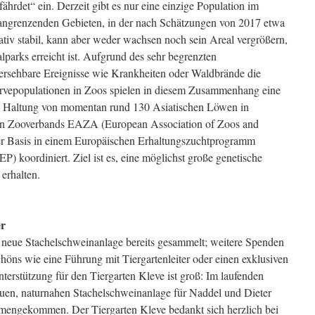
fährdet“ ein. Derzeit gibt es nur eine einzige Population im
 angrenzenden Gebieten, in der nach Schätzungen von 2017 etwa
lativ stabil, kann aber weder wachsen noch sein Areal vergrößern,
lparks erreicht ist. Aufgrund des sehr begrenzten
ersehbare Ereignisse wie Krankheiten oder Waldbrände die
rvepopulationen in Zoos spielen in diesem Zusammenhang eine
d Haltung von momentan rund 130 Asiatischen Löwen in
en Zooverbands EAZA (European Association of Zoos and
her Basis in einem Europäischen Erhaltungszuchtprogramm
 koordiniert. Ziel ist es, eine möglichst große genetische
 erhalten.
er
neue Stachelschweinanlage bereits gesammelt; weitere Spenden
höns wie eine Führung mit Tiergartenleiter oder einen exklusiven
terstützung für den Tiergarten Kleve ist groß: Im laufenden
uen, naturnahen Stachelschweinanlage für Naddel und Dieter
mmengekommen. Der Tiergarten Kleve bedankt sich herzlich bei