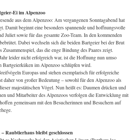
tgeier-Ei im Alpenzoo
ahresende aus dem Alpenzoo: Am vergangenen Sonntagabend hat
legt. Damit beginnt eine besonders spannende und hoffnungsvolle
und Juliet sowie für das gesamte Zoo-Team. In den kommenden
bebrütet. Dabei wechseln sich die beiden Bartgeier bei der Brut
es Zusammenspiel, das die enge Bindung des Paares zeigt.
hr leider nicht erfolgreich war, ist die Hoffnung nun umso
in Bartgeierküken im Alpenzoo schlüpfen wird.
Greifvögeln Europas und stehen exemplarisch für erfolgreiche
st daher von großer Bedeutung – sowohl für den Alpenzoo als
t dieser majestätischen Vögel. Nun heißt es: Daumen drücken und
nnen und Mitarbeiter des Alpenzoos verfolgen die Entwicklung mit
d hoffen gemeinsam mit den Besucherinnen und Besuchern auf
ehege.
 Raubtierhaus bleibt geschlossen
ibt es Nachwuchs bei den Asiatischen Löwen (Panthera leo