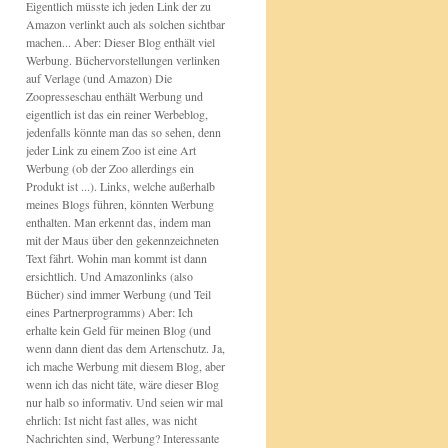
Eigentlich müsste ich jeden Link der zu
Amazon verlinkt auch als solchen sichtbar
machen... Aber: Dieser Blog enthält viel
Werbung. Büchervorstellungen verlinken
auf Verlage (und Amazon) Die
Zoopresseschau enthält Werbung und
eigentlich ist das ein reiner Werbeblog,
jedenfalls könnte man das so sehen, denn
jeder Link zu einem Zoo ist eine Art
Werbung (ob der Zoo allerdings ein
Produkt ist ...). Links, welche außerhalb
meines Blogs führen, könnten Werbung
enthalten. Man erkennt das, indem man
mit der Maus über den gekennzeichneten
Text fährt. Wohin man kommt ist dann
ersichtlich. Und Amazonlinks (also
Bücher) sind immer Werbung (und Teil
eines Partnerprogramms) Aber: Ich
erhalte kein Geld für meinen Blog (und
wenn dann dient das dem Artenschutz. Ja,
ich mache Werbung mit diesem Blog, aber
wenn ich das nicht täte, wäre dieser Blog
nur halb so informativ. Und seien wir mal
ehrlich: Ist nicht fast alles, was nicht
Nachrichten sind, Werbung? Interessante