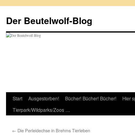
Zum
Inhalt
Der Beutelwolf-Blog
springen
Start
Ausgestorben!
Bücher! Bücher! Bücher!
Hier s
Tierpark/Wildparks/Zoos …
←
Die Perleidechse in Brehms Tierleben