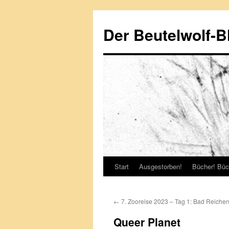
Zum
Inhalt
Der Beutelwolf-B
springen
Start
Ausgestorben!
Bücher! Büc
←
7. Zooreise 2023 – Tag 1: Bad Reichen
Queer Planet