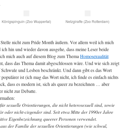
n
Königspinguin (Zoo Wuppertal)
Netzgiraffe (Zoo Rotterdam)
r Stelle nicht zum Pride Month äußern. Vor allem weil ich mich
d ich hin und wieder davon ausgehe, dass meine Leser beide
e ich mich auch auf diesem Blog zum Thema
Homosexualität
icht, dass das Thema damit abgeschlossen wäre. Und wie sich zeigt
uf Schwule und Lesben beschränkt. Und dann gibt es das Wort
 populärer ist (ich mag das Wort nicht, ich finde es einfach nichts
ck, dass es modern ist, sich als queer zu bezeichnen … aber
r nicht zur Debatte.
ermaßen:
r sexuelle Orientierungen, die nicht heterosexuell sind, sowie
när oder nicht-cisgender sind. Seit etwa Mitte der 1990er Jahre
sitive Eigenbezeichnung queerer Personen verwendet.
aus der Familie der sexuellen Orientierungen (wie schwul,