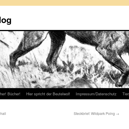
log
her! Bücher!
Hier spricht der Beutelwolf
Impressum/Datenschutz
Tie
hall
Steckbrief: Wildpark Poing
→