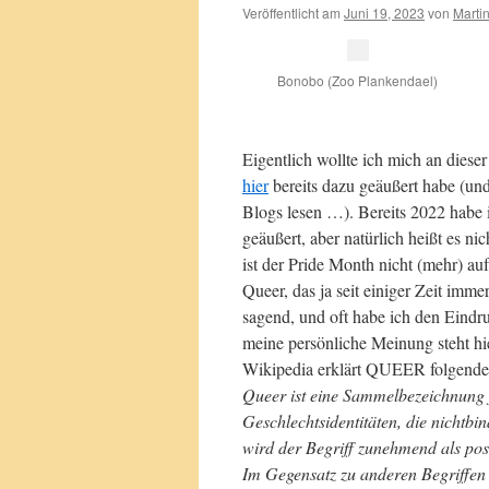
Veröffentlicht am
Juni 19, 2023
von
Marti
Bonobo (Zoo Plankendael)
Eigentlich wollte ich mich an diese
hier
bereits dazu geäußert habe (un
Blogs lesen …). Bereits 2022 hab
geäußert, aber natürlich heißt es n
ist der Pride Month nicht (mehr) a
Queer, das ja seit einiger Zeit immer
sagend, und oft habe ich den Eindru
meine persönliche Meinung steht hie
Wikipedia erklärt QUEER folgend
Queer ist eine Sammelbezeichnung fü
Geschlechtsidentitäten, die nichtbi
wird der Begriff zunehmend als po
Im Gegensatz zu anderen Begriffen 