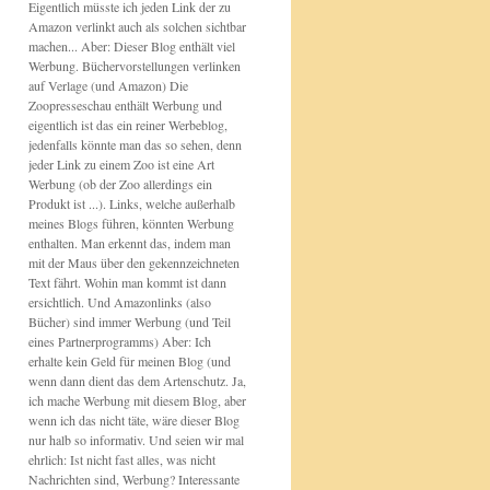
Eigentlich müsste ich jeden Link der zu
Amazon verlinkt auch als solchen sichtbar
machen... Aber: Dieser Blog enthält viel
Werbung. Büchervorstellungen verlinken
auf Verlage (und Amazon) Die
Zoopresseschau enthält Werbung und
eigentlich ist das ein reiner Werbeblog,
jedenfalls könnte man das so sehen, denn
jeder Link zu einem Zoo ist eine Art
Werbung (ob der Zoo allerdings ein
Produkt ist ...). Links, welche außerhalb
meines Blogs führen, könnten Werbung
enthalten. Man erkennt das, indem man
mit der Maus über den gekennzeichneten
Text fährt. Wohin man kommt ist dann
ersichtlich. Und Amazonlinks (also
Bücher) sind immer Werbung (und Teil
eines Partnerprogramms) Aber: Ich
erhalte kein Geld für meinen Blog (und
wenn dann dient das dem Artenschutz. Ja,
ich mache Werbung mit diesem Blog, aber
wenn ich das nicht täte, wäre dieser Blog
nur halb so informativ. Und seien wir mal
ehrlich: Ist nicht fast alles, was nicht
Nachrichten sind, Werbung? Interessante