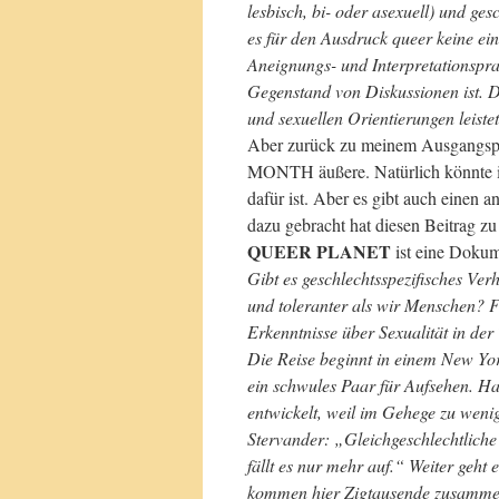
lesbisch, bi- oder asexuell) und gesc
es für den Ausdruck queer keine ein
Aneignungs- und Interpretationspra
Gegenstand von Diskussionen ist. D
und sexuellen Orientierungen leiste
Aber zurück zu meinem Ausgangsp
MONTH äußere. Natürlich könnte ic
dafür ist. Aber es gibt auch einen 
dazu gebracht hat diesen Beitrag zu
QUEER PLANET
ist eine Dokum
Gibt es geschlechtsspezifisches Ve
und toleranter als wir Menschen? F
Erkenntnisse über Sexualität in der 
Die Reise beginnt in einem New Yor
ein schwules Paar für Aufsehen. H
entwickelt, weil im Gehege zu weni
Stervander: „Gleichgeschlechtliche
fällt es nur mehr auf.“ Weiter geht 
kommen hier Zigtausende zusammen,