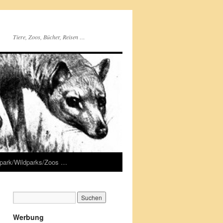
Tiere, Zoos, Bücher, Reisen …
rpark/Wildparks/Zoos …
Werbung