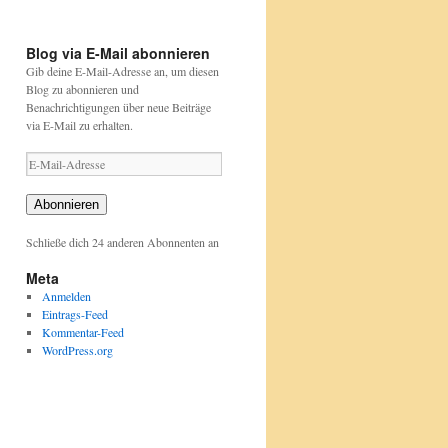
https://beutelwolf-
projekte/stunde-
blog.de/david-
der-
attenborough
gartenvoegel/index.html
Blog via E-Mail abonnieren
Gib deine E-Mail-Adresse an, um diesen
Blog zu abonnieren und
Benachrichtigungen über neue Beiträge
via E-Mail zu erhalten.
E-
Mail-
Adresse
Abonnieren
Schließe dich 24 anderen Abonnenten an
Meta
Anmelden
Eintrags-Feed
Kommentar-Feed
WordPress.org