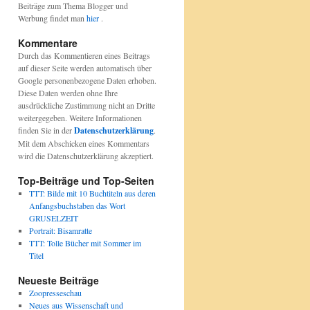
Beiträge zum Thema Blogger und
Werbung findet man
hier
.
Kommentare
Durch das Kommentieren eines Beitrags
auf dieser Seite werden automatisch über
Google personenbezogene Daten erhoben.
Diese Daten werden ohne Ihre
ausdrückliche Zustimmung nicht an Dritte
weitergegeben. Weitere Informationen
finden Sie in der
Datenschutzerklärung
.
Mit dem Abschicken eines Kommentars
wird die Datenschutzerklärung akzeptiert.
Top-Beiträge und Top-Seiten
TTT: Bilde mit 10 Buchtiteln aus deren
Anfangsbuchstaben das Wort
GRUSELZEIT
Portrait: Bisamratte
TTT: Tolle Bücher mit Sommer im
Titel
Neueste Beiträge
Zoopresseschau
Neues aus Wissenschaft und