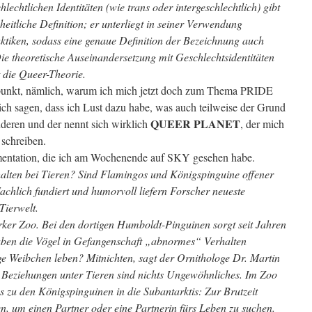
hlechtlichen Identitäten (wie trans oder intergeschlechtlich) gibt
heitliche Definition; er unterliegt in seiner Verwendung
ktiken, sodass eine genaue Definition der Bezeichnung auch
ie theoretische Auseinandersetzung mit Geschlechtsidentitäten
t die Queer-Theorie.
unkt, nämlich, warum ich mich jetzt doch zum Thema PRIDE
h sagen, dass ich Lust dazu habe, was auch teilweise der Grund
QUEER PLANET
anderen und der nennt sich wirklich
, der mich
 schreiben.
entation, die ich am Wochenende auf SKY gesehen habe.
rhalten bei Tieren? Sind Flamingos und Königspinguine offener
achlich fundiert und humorvoll liefern Forscher neueste
Tierwelt.
ker Zoo. Bei den dortigen Humboldt-Pinguinen sorgt seit Jahren
aben die Vögel in Gefangenschaft „abnormes“ Verhalten
ge Weibchen leben? Mitnichten, sagt der Ornithologe Dr. Martin
 Beziehungen unter Tieren sind nichts Ungewöhnliches. Im Zoo
es zu den Königspinguinen in die Subantarktis: Zur Brutzeit
 um einen Partner oder eine Partnerin fürs Leben zu suchen.