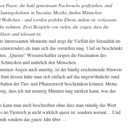
n Paare, die bald gemeinsam Nachwuchs großziehen, sind
 Flamingokolonie in Yucatán, Mexiko, finden Männchen
Weibchen – und werden perfekte Eltern, indem sie verlassene
che nehmen. Zwei Beispiele von vielen, die zeigen, dass die
lusiv und tolerant ist.
 interessanten Momente und zeigt die Vielfalt der Sexualität im
aszinierender) als man sich das vorstellen mag. Und sie beschränkt
ten. „Queere“ Wissenschaftler zeigen die Faszination des
u Schnecken und natürlich den Menschen.
 meinen Augen auch unnötig, ist der häufig erscheinende Hinweis
 Statt dessen hätte man sich einfach auf das ungewöhnliche (und
halten der Tier- und Pflanzenwelt beschränken können. Meine
nug, dass ich mir neunzig Minuten lang merken kann, was das
ens kann man auch beschreiben ohne dass man ständig das Wort
 im Tierreich ja nicht wirklich queer ist, sondern normal… Und
onth sondern das ganze Jahr über …