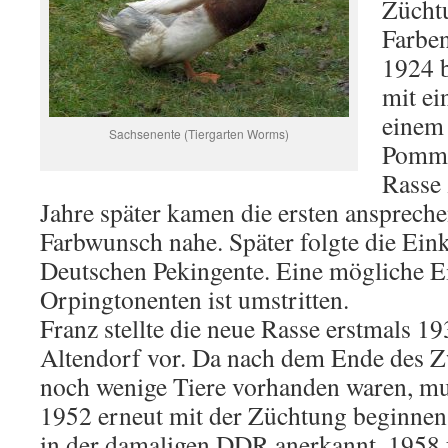
Zücht
Farben
1924 
mit ei
einem
Sachsenente (Tiergarten Worms)
Pomme
Rasse 
Jahre später kamen die ersten ansprech
Farbwunsch nahe. Später folgte die Ein
Deutschen Pekingente. Eine mögliche 
Orpingtonenten ist umstritten.
Franz stellte die neue Rasse erstmals 1
Altendorf vor. Da nach dem Ende des Z
noch wenige Tiere vorhanden waren, mu
1952 erneut mit der Züchtung beginnen.
in der damaligen DDR anerkannt. 1958 