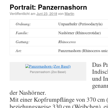
Portrait: Panzernashorn
Veröffentlicht am
Juni 23, 2018
von
Martin
Ordnung:
Unpaarhufer (Perissodactyla)
Familie:
Nashörner (Rhinocerotidae)
Gattung:
Rhinoceros
Art:
Panzernashorn (Rhinoceros unic
Das P
Indis
Panzernashorn (Zoo Basel)
und I
genann
der Nashörner.
Mit einer Kopfrumpflänge von 370 cm
beziehungsweise 330 cm (Weibchen), ei