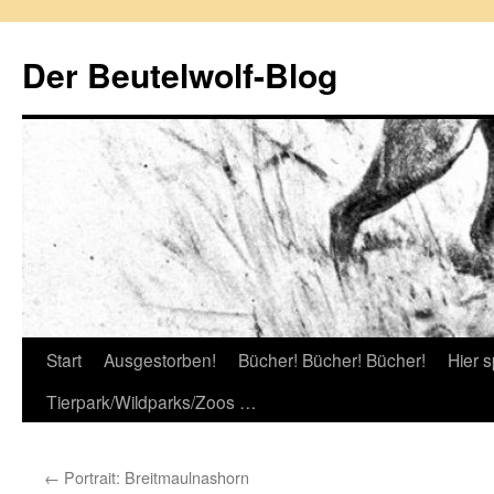
Zum
Inhalt
Der Beutelwolf-Blog
springen
Start
Ausgestorben!
Bücher! Bücher! Bücher!
Hier s
Tierpark/Wildparks/Zoos …
←
Portrait: Breitmaulnashorn