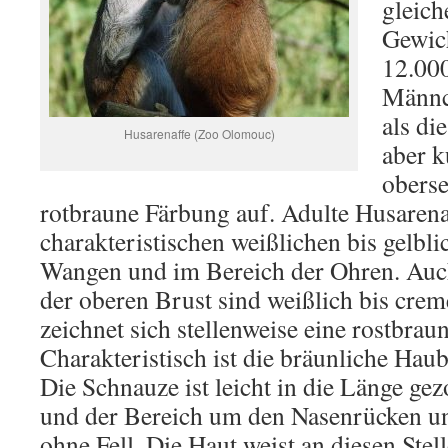
gleich
Gewich
12.00
Männc
als di
Husarenaffe (Zoo Olomouc)
aber k
oberse
rotbraune Färbung auf. Adulte Husarena
charakteristischen weißlichen bis gelbl
Wangen und im Bereich der Ohren. Auch
der oberen Brust sind weißlich bis crem
zeichnet sich stellenweise eine rostbrau
Charakteristisch ist die bräunliche Ha
Die Schnauze ist leicht in die Länge ge
und der Bereich um den Nasenrücken u
ohne Fell. Die Haut weist an diesen Stel