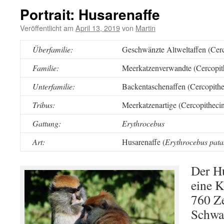
Portrait: Husarenaffe
Veröffentlicht am
April 13, 2019
von
Martin
Überfamilie:
Geschwänzte Altweltaffen (Cerc
Familie:
Meerkatzenverwandte (Cercopit
Unterfamilie:
Backentaschenaffen (Cercopithe
Tribus:
Meerkatzenartige (Cercopithecin
Gattung:
Erythrocebus
Art:
Husarenaffe (
Erythrocebus pata
Der Hu
eine K
760 Ze
Schwan