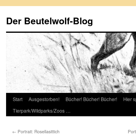
Zum
Inhalt
Der Beutelwolf-Blog
springen
Start
Ausgestorben!
Bücher! Bücher! Bücher!
Hier s
Tierpark/Wildparks/Zoos …
←
Portrait: Rosellasittich
Por