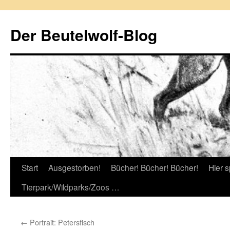
Zum
Inhalt
Der Beutelwolf-Blog
springen
Start
Ausgestorben!
Bücher! Bücher! Bücher!
Hier s
Tierpark/Wildparks/Zoos …
←
Portrait: Petersfisch