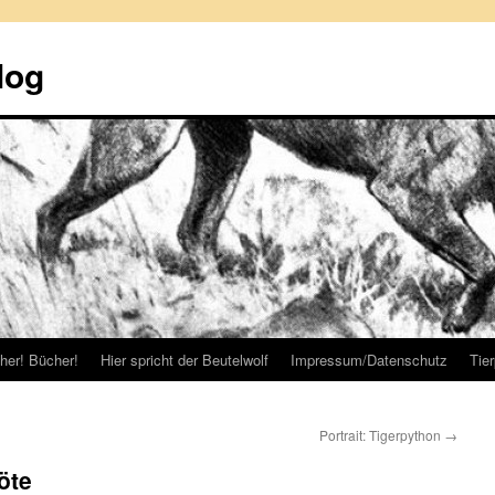
log
her! Bücher!
Hier spricht der Beutelwolf
Impressum/Datenschutz
Tie
Portrait: Tigerpython
→
öte