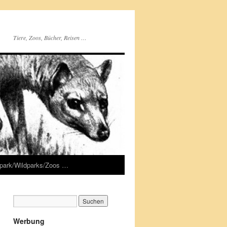
Tiere, Zoos, Bücher, Reisen …
rpark/Wildparks/Zoos …
Werbung