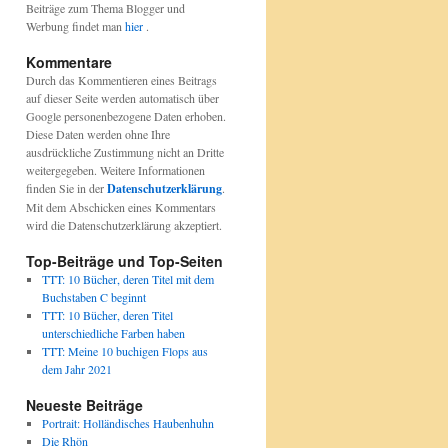
Beiträge zum Thema Blogger und
Werbung findet man
hier
.
Kommentare
Durch das Kommentieren eines Beitrags
auf dieser Seite werden automatisch über
Google personenbezogene Daten erhoben.
Diese Daten werden ohne Ihre
ausdrückliche Zustimmung nicht an Dritte
weitergegeben. Weitere Informationen
finden Sie in der
Datenschutzerklärung
.
Mit dem Abschicken eines Kommentars
wird die Datenschutzerklärung akzeptiert.
Top-Beiträge und Top-Seiten
TTT: 10 Bücher, deren Titel mit dem
Buchstaben C beginnt
TTT: 10 Bücher, deren Titel
unterschiedliche Farben haben
TTT: Meine 10 buchigen Flops aus
dem Jahr 2021
Neueste Beiträge
Portrait: Holländisches Haubenhuhn
Die Rhön