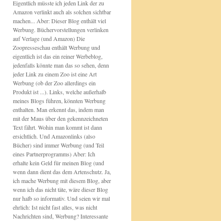
Eigentlich müsste ich jeden Link der zu
Amazon verlinkt auch als solchen sichtbar
machen... Aber: Dieser Blog enthält viel
Werbung. Büchervorstellungen verlinken
auf Verlage (und Amazon) Die
Zoopresseschau enthält Werbung und
eigentlich ist das ein reiner Werbeblog,
jedenfalls könnte man das so sehen, denn
jeder Link zu einem Zoo ist eine Art
Werbung (ob der Zoo allerdings ein
Produkt ist ...). Links, welche außerhalb
meines Blogs führen, könnten Werbung
enthalten. Man erkennt das, indem man
mit der Maus über den gekennzeichneten
Text fährt. Wohin man kommt ist dann
ersichtlich. Und Amazonlinks (also
Bücher) sind immer Werbung (und Teil
eines Partnerprogramms) Aber: Ich
erhalte kein Geld für meinen Blog (und
wenn dann dient das dem Artenschutz. Ja,
ich mache Werbung mit diesem Blog, aber
wenn ich das nicht täte, wäre dieser Blog
nur halb so informativ. Und seien wir mal
ehrlich: Ist nicht fast alles, was nicht
Nachrichten sind, Werbung? Interessante