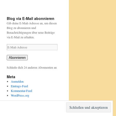
und-
und-
projekte/stunde-
projekte/stunde-
der-
der-
gartenvoegel/index.html
gartenvoegel/
Blog via E-Mail abonnieren
Gib deine E-Mail-Adresse an, um diesen
Blog zu abonnieren und
Benachrichtigungen über neue Beiträge
via E-Mail zu erhalten.
E-
Mail-
Adresse
Abonnieren
Schließe dich 24 anderen Abonnenten an
Meta
Anmelden
Eintrags-Feed
Kommentar-Feed
WordPress.org
Stolz präsentiert von WordPress.