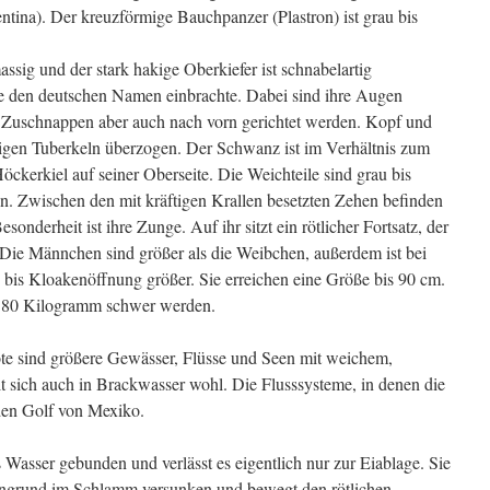
ntina). Der kreuzförmige Bauchpanzer (Plastron) ist grau bis
assig und der stark hakige Oberkiefer ist schnabelartig
te den deutschen Namen einbrachte. Dabei sind ihre Augen
m Zuschnappen aber auch nach vorn gerichtet werden. Kopf und
rtigen Tuberkeln überzogen. Der Schwanz ist im Verhältnis zum
öckerkiel auf seiner Oberseite. Die Weichteile sind grau bis
en. Zwischen den mit kräftigen Krallen besetzten Zehen befinden
nderheit ist ihre Zunge. Auf ihr sitzt ein rötlicher Fortsatz, der
. Die Männchen sind größer als die Weibchen, außerdem ist bei
 bis Kloakenöffnung größer. Sie erreichen eine Größe bis 90 cm.
 80 Kilogramm schwer werden.
te sind größere Gewässer, Flüsse und Seen mit weichem,
 sich auch in Brackwasser wohl. Die Flusssysteme, in denen die
den Golf von Mexiko.
s Wasser gebunden und verlässt es eigentlich nur zur Eiablage. Sie
engrund im Schlamm versunken und bewegt den rötlichen