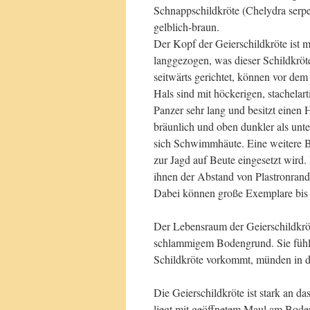
Schnappschildkröte (Chelydra serpe
gelblich-braun.
Der Kopf der Geierschildkröte ist m
langgezogen, was dieser Schildkrö
seitwärts gerichtet, können vor de
Hals sind mit höckerigen, stachela
Panzer sehr lang und besitzt einen H
bräunlich und oben dunkler als unt
sich Schwimmhäute. Eine weitere Beso
zur Jagd auf Beute eingesetzt wird
ihnen der Abstand von Plastronrand
Dabei können große Exemplare bis
Der Lebensraum der Geierschildkrö
schlammigem Bodengrund. Sie fühlt
Schildkröte vorkommt, münden in 
Die Geierschildkröte ist stark an da
liegt mit geöffnetem Maul am Bod