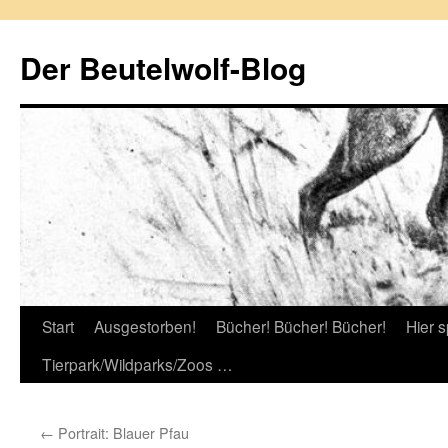
Zum
Inhalt
Der Beutelwolf-Blog
springen
Start
Ausgestorben!
Bücher! Bücher! Bücher!
Hier s
Tierpark/Wildparks/Zoos …
←
Portrait: Blauer Pfau