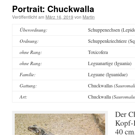
Portrait: Chuckwalla
Veröffentlicht am
März 16, 2019
von
Martin
Überordnung:
Schuppenechsen (Lepido
Ordnung:
Schuppenkriechtiere (S
ohne Rang:
Toxicofera
ohne Rang:
Leguanartige (Iguania)
Familie:
Leguane (Iguanidae)
Gattung:
Chuckwallas
(Sauromal
Art:
Chuckwalla
(Sauromalus
Der Ch
Kopf-
40 cm