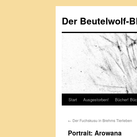
Zum
Inhalt
Der Beutelwolf-B
springen
Start
Ausgestorben!
Bücher! Büc
←
Der Fuchskusu in Brehms Tierleben
Portrait: Arowana