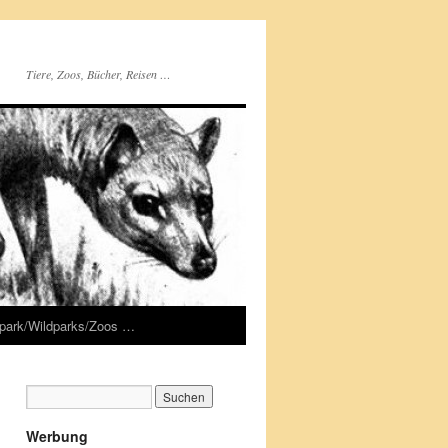
Tiere, Zoos, Bücher, Reisen …
rpark/Wildparks/Zoos …
Werbung