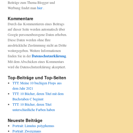
Beiträge zum Thema Blogger und
Werbung findet man
hier
.
Kommentare
Durch das Kommentieren eines Beitrags
auf dieser Seite werden automatisch über
Google personenbezogene Daten erhoben.
Diese Daten werden ohne Ihre
ausdrückliche Zustimmung nicht an Dritte
weitergegeben. Weitere Informationen
finden Sie in der
Datenschutzerklärung
.
Mit dem Abschicken eines Kommentars
wird die Datenschutzerklärung akzeptiert.
Top-Beiträge und Top-Seiten
TTT: Meine 10 buchigen Flops aus
dem Jahr 2021
TTT: 10 Bücher, deren Titel mit dem
Buchstaben C beginnt
TTT: 10 Bücher, deren Titel
unterschiedliche Farben haben
Neueste Beiträge
Portrait: Limulus polyphemus
Portrait: Zwergmaus