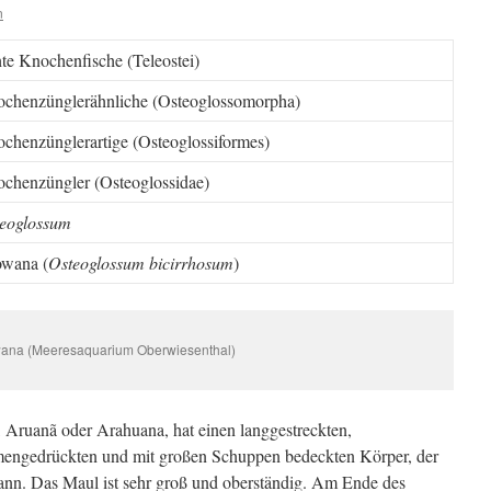
n
te Knochenfische (Teleostei)
chenzünglerähnliche (Osteoglossomorpha)
chenzünglerartige (Osteoglossiformes)
chenzüngler (Osteoglossidae)
eoglossum
wana (
Osteoglossum bicirrhosum
)
ana (Meeresaquarium Oberwiesenthal)
 Aruanã oder Arahuana, hat einen langgestreckten,
mmengedrückten und mit großen Schuppen bedeckten Körper, der
ann. Das Maul ist sehr groß und oberständig. Am Ende des