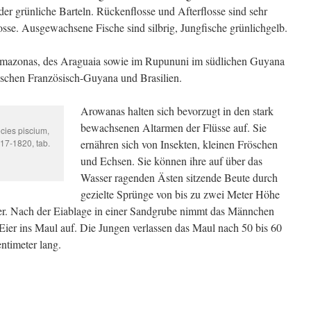
oder grünliche Barteln. Rückenflosse und Afterflosse sind sehr
osse. Ausgewachsene Fische sind silbrig, Jungfische grünlichgelb.
 Amazonas, des Araguaia sowie im Rupununi im südlichen Guyana
schen Französisch-Guyana und Brasilien.
Arowanas halten sich bevorzugt in den stark
bewachsenen Altarmen der Flüsse auf. Sie
cies piscium,
817-1820, tab.
ernähren sich von Insekten, kleinen Fröschen
und Echsen. Sie können ihre auf über das
Wasser ragenden Ästen sitzende Beute durch
gezielte Sprünge von bis zu zwei Meter Höhe
er. Nach der Eiablage in einer Sandgrube nimmt das Männchen
Eier ins Maul auf. Die Jungen verlassen das Maul nach 50 bis 60
ntimeter lang.