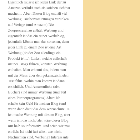
Eigentlich müsste ich jeden Link der zu
Amazon verlinkt auch als solchen sichtbar
machen... Aber: Dieser Blog enthält viel
Werbung. Büchervorstellungen verlinken
auf Verlage (und Amazon) Die
Zoopresseschau enthält Werbung und
eigentlich ist das ein reiner Werbeblog,
jedenfalls könnte man das so sehen, denn
jeder Link zu einem Zoo ist eine Art
Werbung (ob der Zoo allerdings ein
Produkt ist ...). Links, welche außerhalb
meines Blogs führen, könnten Werbung
enthalten. Man erkennt das, indem man
mit der Maus über den gekennzeichneten
Text fährt. Wohin man kommt ist dann
ersichtlich. Und Amazonlinks (also
Bücher) sind immer Werbung (und Teil
eines Partnerprogramms) Aber: Ich
erhalte kein Geld für meinen Blog (und
wenn dann dient das dem Artenschutz. Ja,
ich mache Werbung mit diesem Blog, aber
wenn ich das nicht täte, wäre dieser Blog
nur halb so informativ. Und seien wir mal
ehrlich: Ist nicht fast alles, was nicht
Nachrichten sind, Werbung? Interessante