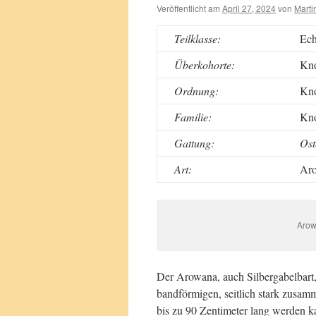
Veröffentlicht am
April 27, 2024
von
Marti
Teilklasse:
Ech
Überkohorte:
Kno
Ordnung:
Kno
Familie:
Kno
Gattung:
Ost
Art:
Aro
Arow
Der Arowana, auch Silbergabelbart,
bandförmigen, seitlich stark zusa
bis zu 90 Zentimeter lang werden k