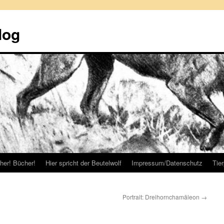
log
her! Bücher!
Hier spricht der Beutelwolf
Impressum/Datenschutz
Tie
Portrait: Dreihornchamäleon
→