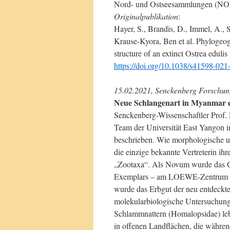
Nord- und Ostseesammlungen (NORe
Originalpublikation
:
Hayer, S., Brandis, D., Immel, A., 
Krause-Kyora, Ben et al. Phylogeogra
structure of an extinct Ostrea eduli
https://doi.org/10.1038/s41598-02
15.02.2021, Senckenberg Forschun
Neue Schlangenart in Myanmar 
Senckenberg-Wissenschaftler Prof.
Team der Universität East Yangon 
beschrieben. Wie morphologische u
die einzige bekannte Vertreterin ih
„Zootaxa“. Als Novum wurde das 
Exemplars – am LOEWE-Zentrum für
wurde das Erbgut der neu entdeckt
molekularbiologische Untersuchunge
Schlammnattern (Homalopsidae) leb
in offenen Landflächen, die während