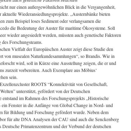
icht nur einen außergewöhnlichen Blick in die Vergangenheit,
ür aktuelle Wiederansiedlungsprojekte. „Austernbänke bieten
gen zum Beispiel loses Sediment oder verlangsamen die
ucedo die Bedeutung der Auster für maritime Ökosysteme. Soll
eer wieder angesiedelt werden, müssten auch genetische Faktoren
g des Forschungsteams.
schen Vielfalt der Europäischen Auster zeigt diese Studie den
Wert von musealen Naturkundesammlungen“, so Brandis. Wie in
orscht wird, soll in Kürze eine Ausstellung zeigen, die er und
s zurzeit vorbereiten. Auch Exemplare aus Möbius‘
hen sein.
 Exzellenzcluster ROOTS “Konnektivität von Gesellschaft,
elten” unterstützt, gefördert von der Deutschen
 entstand im Rahmen des Forschungsprojekts „Historische
ein Fenster in die Anfänge von Global Change in Nord- und
um für Bildung und Forschung gefördert wurde. Neben dem
or für alte DNA Analysen der CAU sind auch die Senckenberg
das Deutsche Primatenzentrum und der Verbund der deutschen