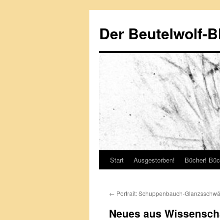
Zum
Inhalt
Der Beutelwolf-B
springen
Start
Ausgestorben!
Bücher! Büc
←
Portrait: Schuppenbauch-Glanzsschw
Neues aus Wissenscha