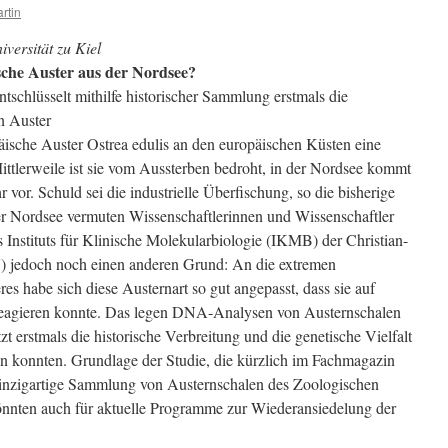
rtin
versität zu Kiel
che Auster aus der Nordsee?
ntschlüsselt mithilfe historischer Sammlung erstmals die
n Auster
ische Auster Ostrea edulis an den europäischen Küsten eine
Mittlerweile ist sie vom Aussterben bedroht, in der Nordsee kommt
r vor. Schuld sei die industrielle Überfischung, so die bisherige
r Nordsee vermuten Wissenschaftlerinnen und Wissenschaftler
nstituts für Klinische Molekularbiologie (IKMB) der Christian-
U) jedoch noch einen anderen Grund: An die extremen
 habe sich diese Austernart so gut angepasst, dass sie auf
reagieren konnte. Das legen DNA-Analysen von Austernschalen
t erstmals die historische Verbreitung und die genetische Vielfalt
n konnten. Grundlage der Studie, die kürzlich im Fachmagazin
e einzigartige Sammlung von Austernschalen des Zoologischen
nnten auch für aktuelle Programme zur Wiederansiedelung der