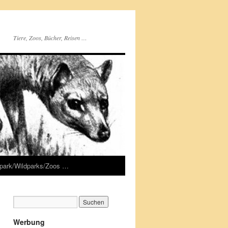
Tiere, Zoos, Bücher, Reisen …
rpark/Wildparks/Zoos …
Werbung