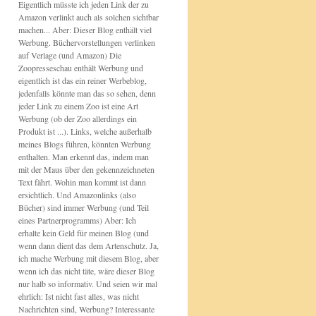
Eigentlich müsste ich jeden Link der zu
Amazon verlinkt auch als solchen sichtbar
machen... Aber: Dieser Blog enthält viel
Werbung. Büchervorstellungen verlinken
auf Verlage (und Amazon) Die
Zoopresseschau enthält Werbung und
eigentlich ist das ein reiner Werbeblog,
jedenfalls könnte man das so sehen, denn
jeder Link zu einem Zoo ist eine Art
Werbung (ob der Zoo allerdings ein
Produkt ist ...). Links, welche außerhalb
meines Blogs führen, könnten Werbung
enthalten. Man erkennt das, indem man
mit der Maus über den gekennzeichneten
Text fährt. Wohin man kommt ist dann
ersichtlich. Und Amazonlinks (also
Bücher) sind immer Werbung (und Teil
eines Partnerprogramms) Aber: Ich
erhalte kein Geld für meinen Blog (und
wenn dann dient das dem Artenschutz. Ja,
ich mache Werbung mit diesem Blog, aber
wenn ich das nicht täte, wäre dieser Blog
nur halb so informativ. Und seien wir mal
ehrlich: Ist nicht fast alles, was nicht
Nachrichten sind, Werbung? Interessante