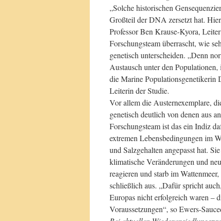
„Solche historischen Gensequenzieru
Großteil der DNA zersetzt hat. Hier
Professor Ben Krause-Kyora, Leit
Forschungsteam überrascht, wie seh
genetisch unterscheiden. „Denn no
Austausch unter den Populationen, ih
die Marine Populationsgenetikerin
Leiterin der Studie.
Vor allem die Austernexemplare, di
genetisch deutlich von denen aus an
Forschungsteam ist das ein Indiz da
extremen Lebensbedingungen im Wa
und Salzgehalten angepasst hat. Si
klimatische Veränderungen und neue
reagieren und starb im Wattenmeer, 
schließlich aus. „Dafür spricht auc
Europas nicht erfolgreich waren – d
Voraussetzungen“, so Ewers-Sauce
Bei aktuellen Wiederansiedlungspro