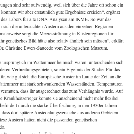
ngen sind sehr aufwendig, weil sich über die Jahre oft schon ein
 konnten wir aber erstaunlich gute Ergebnisse erzielen“, ergänzt
er des Labors für alte DNA-Analysen am IKMB. So war das
r sich die untersuchten Austern aus den einzelnen Regionen
rmalerweise sorgt die Meeresströmung in Küstenregionen für
r genetisches Bild hätte also relativ ähnlich sein müssen“, erklärt
 Dr. Christine Ewers-Saucedo vom Zoologischen Museum,
e ursprünglich im Wattenmeer heimisch waren, unterscheiden sich
deren Verbreitungsgebieten, so ein Ergebnis der Studie. Für das
für, wie gut sich die Europäische Auster im Laufe der Zeit an die
ttenmeer mit stark schwankenden Wasserständen, Temperaturen
e vermuten, dass ihr ausgerechnet das zum Verhängnis wurde. Auf
 Krankheitserreger konnte sie anscheinend nicht mehr flexibel
befördert durch die starke Überfischung, in den 1930er Jahren
h, dass dort spätere Ansiedelungsversuche aus anderen Gebieten
iese Austern hatten nicht die passenden genetischen
do.
jekten auch genetische Faktoren beachten