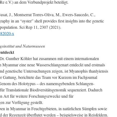
 e.V.) an dem Verbundprojekt beteiligt.
Susat, J., Montserrat Torres-Oliva, M., Ewers-Saucedo, C.,
phy in an “oyster” shell provides first insights into the genetic
s population. Sci Rep 11, 2307 (2021).
1-82020-x
gsinstitut und Naturmuseen
entdeckt
 Dr. Gunther Köhler hat zusammen mit einem internationalen
in Myanmar eine neue Wasserschlangenart entdeckt und erstmals
nd genetische Untersuchungen zeigen, ist Myanophis thanlyiensis
rer Gattung, berichtete das Team vor Kurzem im Fachjournal
Genom des Holotypus – des namensgebenden Schlangen-
 Translationale Biodiversitätsgenomik sequenziert. Dadurch
en Art für weitere Forschungszwecke und für
n zur Verfügung gestellt.
en in Myanmar in Feuchtgebieten, in natürlichen Sümpfen sowie
 der Regenzeit überflutet werden – beispielsweise in Reisfeldern.