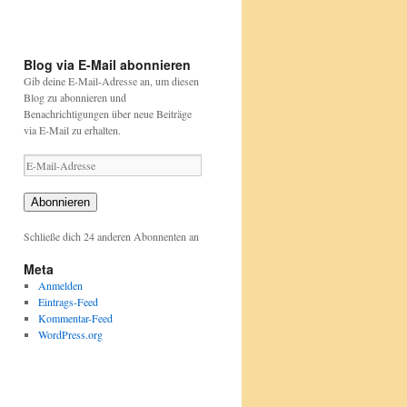
und-
und-
projekte/stunde-
projekte/stunde-
der-
der-
gartenvoegel/index.html
gartenvoegel/
Blog via E-Mail abonnieren
Gib deine E-Mail-Adresse an, um diesen
Blog zu abonnieren und
Benachrichtigungen über neue Beiträge
via E-Mail zu erhalten.
E-
Mail-
Adresse
Abonnieren
Schließe dich 24 anderen Abonnenten an
Meta
Anmelden
Eintrags-Feed
Kommentar-Feed
WordPress.org