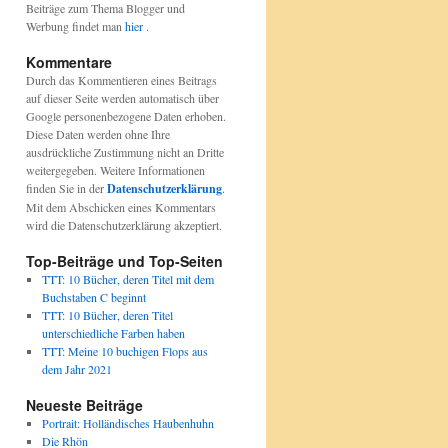
Beiträge zum Thema Blogger und
Werbung findet man
hier
.
Kommentare
Durch das Kommentieren eines Beitrags
auf dieser Seite werden automatisch über
Google personenbezogene Daten erhoben.
Diese Daten werden ohne Ihre
ausdrückliche Zustimmung nicht an Dritte
weitergegeben. Weitere Informationen
finden Sie in der
Datenschutzerklärung
.
Mit dem Abschicken eines Kommentars
wird die Datenschutzerklärung akzeptiert.
Top-Beiträge und Top-Seiten
TTT: 10 Bücher, deren Titel mit dem
Buchstaben C beginnt
TTT: 10 Bücher, deren Titel
unterschiedliche Farben haben
TTT: Meine 10 buchigen Flops aus
dem Jahr 2021
Neueste Beiträge
Portrait: Holländisches Haubenhuhn
Die Rhön