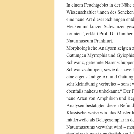
In einem Feuchtgebiet in der Nähe
Wissenschaftler*innen des Senckenb
eine neue Art dieser Schlangen ent
Flecken mit kurzen Schwänzen gesa
konnten“, erklärt Prof. Dr. Gunthe
Naturmuseum Frankfurt.
Morphologische Analysen zeigten z
Gattungen Myrrophis und Gyiophis v
Schwanz, getrennte Nasenschuppen
Schwanzschuppen, sowie das zweila
eine eigenständige Art und Gattung 
sehr kleinräumig verbreitet – sonst 
ebenfalls nahezu unbekannt.“ Der F
neue Arten von Amphibien und Repti
Analysen bestätigten diesen Befund
Klassischerweise wird das Muster-
mittlerweile als Belegexemplar in 
Naturmuseums verwahrt wird – morp
thanlyiensis wurde zusätzlich am 