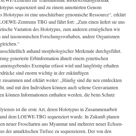
typus sequenziert und zu einem annotierten Genom
 Holotypus ist eine unschätzbare genomische Ressource“, erklärt
 LOEWE-Zentrums TBG und fährt fort: „Zum einen liefert sie uns
etische Variation des Holotypus, zum anderen ermöglichen wir
en und taxonomischen Forschungsvorhaben, andere Organismen
gleichen.“
 ausschließlich anhand morphologischer Merkmale durchgeführt.
ung generierte Erbinformation ähnelt einem genetischen
amensgebendes Exemplar erfasst wird und langfristig erhalten
abdrücke sind enorm wichtig in der zukünftigen
ke zusammen und erklärt weiter: „Häufig sind die neu entdeckten
ht, und mit den Individuen können auch seltene Genvarianten
en können Informationen enthalten werden, die beim Schutz
iensis ist die erste Art, deren Holotypus in Zusammenarbeit
e und dem LOEWE-TBG sequenziert wurde. In Zukunft planen
pen neuer Froscharten aus Myanmar und mehrerer neuer Echsen-
us der antarktischen Tiefsee zu sequenzieren. Der von den