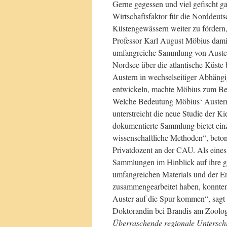
Gerne gegessen und viel gefischt ga
Wirtschaftsfaktor für die Norddeut
Küstengewässern weiter zu fördern,
Professor Karl August Möbius damit
umfangreiche Sammlung von Austern
Nordsee über die atlantische Küste
Austern in wechselseitiger Abhängi
entwickeln, machte Möbius zum Be
Welche Bedeutung Möbius‘ Austerns
unterstreicht die neue Studie der Ki
dokumentierte Sammlung bietet einz
wissenschaftliche Methoden“, beto
Privatdozent an der CAU. Als eines
Sammlungen im Hinblick auf ihre ge
umfangreichen Materials und der E
zusammengearbeitet haben, konnten
Auster auf die Spur kommen“, sagt 
Doktorandin bei Brandis am Zool
Überraschende regionale Untersch