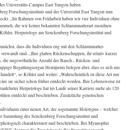
 des Universitäts-Campus East Yangon haben
erg Forschungsinstituts und der Universität East Yangon nun
deckt. „Im Rahmen von Feldarbeit haben wir vier Individuen ohne
mmelt, die wir keiner bekannten Schlammnatterart zuordnen
r Köhler, Herpetologe am Senckenberg Forschungsinstitut und
unächst, dass die Individuen eng mit den Schlammnatter-
erwandt sind. „Ihre glatten Rückenschuppen, ihr relativ kurzer
, die ungewöhnliche Anzahl der Bauch-, Rücken- und
ppige Begattungsorgan Hemipenis belegen aber, dass es sich um
handelt“, so Köhler und weiter: „Wahrscheinlich ist diese Art nur
wäre sie sicher schon früher entdeckt worden. Ihre Lebensweise ist
rankfurter Herpetologe hat im Laufe seiner Karriere mehr als 120
lien entdeckt und beschrieben. Zusätzliche genetischen
.
Individuum einer neuen Art, der sogenannte Holotypus – welcher
der Sammlung des Senckenberg Forschungsinstitut und
hologisch charakterisiert und beschrieben. Bei Myanophis
LOEWE-Zentrum für Translationale Biodiversitätsgenomik