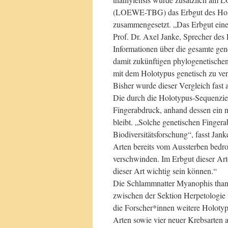
(LOEWE-TBG) das Erbgut des Holo
zusammengesetzt. „Das Erbgut eines
Prof. Dr. Axel Janke, Sprecher des
Informationen über die gesamte gen
damit zukünftigen phylogenetisch
mit dem Holotypus genetisch zu ver
Bisher wurde dieser Vergleich fast
Die durch die Holotypus-Sequenzier
Fingerabdruck, anhand dessen ein n
bleibt. „Solche genetischen Finger
Biodiversitätsforschung“, fasst Jan
Arten bereits vom Aussterben bedro
verschwinden. Im Erbgut dieser Art
dieser Art wichtig sein können.“
Die Schlammnatter Myanophis thanly
zwischen der Sektion Herpetologi
die Forscher*innen weitere Holoty
Arten sowie vier neuer Krebsarten a