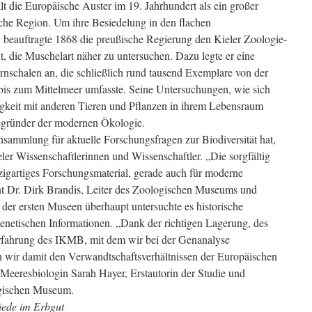
lt die Europäische Auster im 19. Jahrhundert als ein großer
sche Region. Um ihre Besiedelung in den flachen
 beauftragte 1868 die preußische Regierung den Kieler Zoologie-
, die Muschelart näher zu untersuchen. Dazu legte er eine
schalen an, die schließlich rund tausend Exemplare von der
 bis zum Mittelmeer umfasste. Seine Untersuchungen, wie sich
gkeit mit anderen Tieren und Pflanzen in ihrem Lebensraum
gründer der modernen Ökologie.
ammlung für aktuelle Forschungsfragen zur Biodiversität hat,
eler Wissenschaftlerinnen und Wissenschaftler. „Die sorgfältig
igartiges Forschungsmaterial, gerade auch für moderne
nt Dr. Dirk Brandis, Leiter des Zoologischen Museums und
 der ersten Museen überhaupt untersuchte es historische
netischen Informationen. „Dank der richtigen Lagerung, des
rfahrung des IKMB, mit dem wir bei der Genanalyse
 wir damit den Verwandtschaftsverhältnissen der Europäischen
Meeresbiologin Sarah Hayer, Erstautorin der Studie und
ogischen Museum.
iede im Erbgut