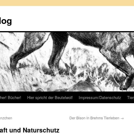
log
her! Bücher!
Hier spricht der Beutelwolf
Impressum/Datenschutz
Tie
änzchen
Der Bison in Brehms Tierleben
→
ft und Naturschutz