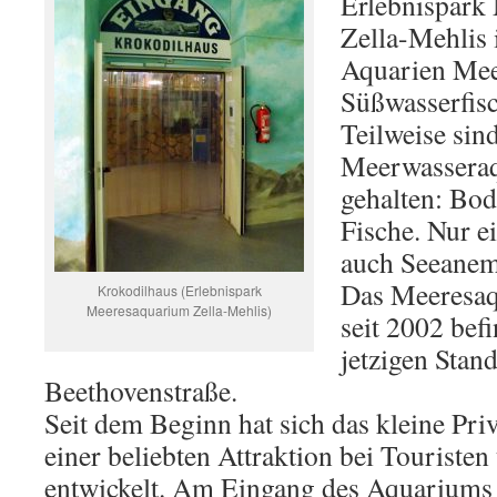
Erlebnispark
Zella-Mehlis 
Aquarien Mee
Süßwasserfisc
Teilweise sind
Meerwasseraqu
gehalten: Bod
Fische. Nur e
auch Seeanem
Das Meeresaq
Krokodilhaus (Erlebnispark
Meeresaquarium Zella-Mehlis)
seit 2002 bef
jetzigen Stan
Beethovenstraße.
Seit dem Beginn hat sich das kleine Pr
einer beliebten Attraktion bei Touriste
entwickelt. Am Eingang des Aquariums e