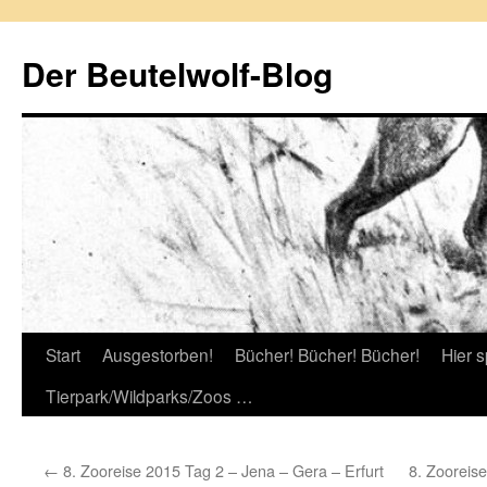
Zum
Inhalt
Der Beutelwolf-Blog
springen
Start
Ausgestorben!
Bücher! Bücher! Bücher!
Hier s
Tierpark/Wildparks/Zoos …
←
8. Zooreise 2015 Tag 2 – Jena – Gera – Erfurt
8. Zooreis