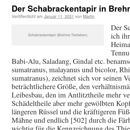
Der Schabrackentapir in Breh
Veröffentlicht am
Januar 11, 2021
von
Martin
Der Sc
ich ih
Schabrackentapir (Brehms Tierleben)
Heima
Tennu,
Babi-Alu, Saladang, Gindal etc. benamse
sumatranus, malayanus und bicolor, Rh
sumatranus), zeichnet sich vor seinen 
beträchtlichere Größe, den verhältnism
Leibesbau, den im Antlitztheile mehr v
Schädeltheile aber mehr gewölbten Kopf
längeren Rüssel und die kräftigeren Fü
Mähne und endlich [502] durch die Fär
wichtig für die Kennzeichnung des Thie