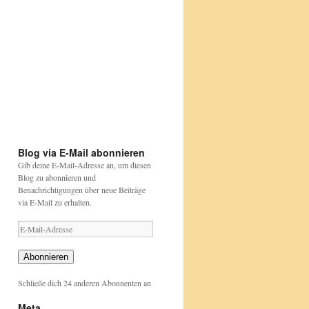
Etwas
bunt
aber
....
Papageien
sind
Happy
https://www.nabu.de/tiere-
das
Birthday
und-
auch
David
pflanzen/aktionen-
Attenborough
und-
https://beutelwolf-
projekte/stunde-
blog.de/david-
der-
attenborough
gartenvoegel/index.html
Blog via E-Mail abonnieren
Gib deine E-Mail-Adresse an, um diesen
Blog zu abonnieren und
Benachrichtigungen über neue Beiträge
via E-Mail zu erhalten.
E-
Mail-
Adresse
Abonnieren
Schließe dich 24 anderen Abonnenten an
Meta