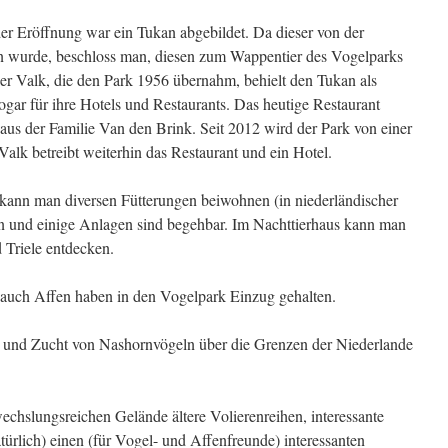
er Eröffnung war ein Tukan abgebildet. Da dieser von der
n wurde, beschloss man, diesen zum Wappentier des Vogelparks
r Valk, die den Park 1956 übernahm, behielt den Tukan als
gar für ihre Hotels und Restaurants. Das heutige Restaurant
us der Familie Van den Brink. Seit 2012 wird der Park von einer
Valk betreibt weiterhin das Restaurant und ein Hotel.
kann man diversen Fütterungen beiwohnen (in niederländischer
rn und einige Anlagen sind begehbar. Im Nachttierhaus kann man
 Triele entdecken.
 auch Affen haben in den Vogelpark Einzug gehalten.
ng und Zucht von Nashornvögeln über die Grenzen der Niederlande
echslungsreichen Gelände ältere Volierenreihen, interessante
ürlich) einen (für Vogel- und Affenfreunde) interessanten