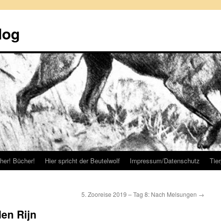
log
her! Bücher!
Hier spricht der Beutelwolf
Impressum/Datenschutz
Tie
5. Zooreise 2019 – Tag 8: Nach Melsungen
→
en Rijn