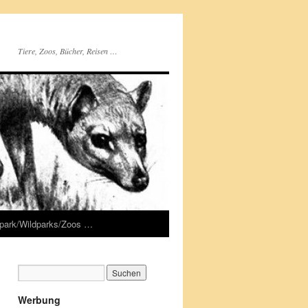
Tiere, Zoos, Bücher, Reisen …
rpark/Wildparks/Zoos …
Werbung