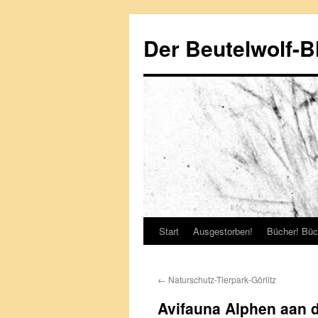
Zum
Inhalt
Der Beutelwolf-B
springen
Start
Ausgestorben!
Bücher! Büc
←
Naturschutz-Tierpark-Görlitz
Avifauna Alphen aan d