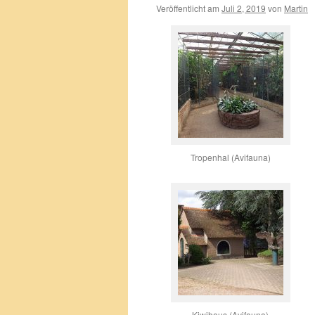
Veröffentlicht am
Juli 2, 2019
von
Martin
Tropenhal (Avifauna)
Kiwihaus (Avifauna)