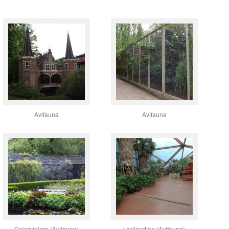
Avifauna
Avifauna
Geiervoliere (Avifauna)
Lorilanding (Avifauna)