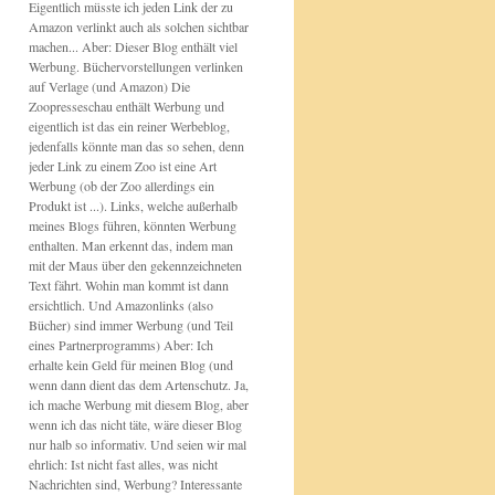
Eigentlich müsste ich jeden Link der zu
Amazon verlinkt auch als solchen sichtbar
machen... Aber: Dieser Blog enthält viel
Werbung. Büchervorstellungen verlinken
auf Verlage (und Amazon) Die
Zoopresseschau enthält Werbung und
eigentlich ist das ein reiner Werbeblog,
jedenfalls könnte man das so sehen, denn
jeder Link zu einem Zoo ist eine Art
Werbung (ob der Zoo allerdings ein
Produkt ist ...). Links, welche außerhalb
meines Blogs führen, könnten Werbung
enthalten. Man erkennt das, indem man
mit der Maus über den gekennzeichneten
Text fährt. Wohin man kommt ist dann
ersichtlich. Und Amazonlinks (also
Bücher) sind immer Werbung (und Teil
eines Partnerprogramms) Aber: Ich
erhalte kein Geld für meinen Blog (und
wenn dann dient das dem Artenschutz. Ja,
ich mache Werbung mit diesem Blog, aber
wenn ich das nicht täte, wäre dieser Blog
nur halb so informativ. Und seien wir mal
ehrlich: Ist nicht fast alles, was nicht
Nachrichten sind, Werbung? Interessante