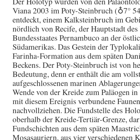
Der Holotyp wurden von den Paläontol
Viana 2003 im Poty-Steinbruch (♁7° 54
entdeckt, einem Kalksteinbruch im Gebi
nördlich von Recife, der Hauptstadt des 
Bundesstaates Pernambuco an der östlic
Südamerikas. Das Gestein der Typlokalit
Farinha-Formation aus dem späten Dani
Beckens. Der Poty-Steinbruch ist von h
Bedeutung, denn er enthält die am volls
aufgeschlossenen marinen Ablagerungen
Wende von der Kreide zum Paläogen in
mit diesem Ereignis verbundene Faunensc
nachvollziehen. Die Fundstelle des Holo
oberhalb der Kreide-Tertiär-Grenze, dar
Fundschichten aus dem späten Maastric
Mosasauriern, aus vier verschiedenen K