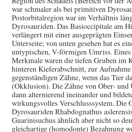
Region des Schädels (Bereich vor der A
war schmaler als bei primitiven Dyrosau
Postorbitalregion war im Verhältnis läng
Dyrosauriden. Das Basioccipitale am H
verlängert mit einer ausgeprägten Eins
Unterseite; von unten gesehen hat es ei
untypischen, V-förmigen Umriss. Eines 
Merkmale waren die tiefen Gruben im K
hinteren Kieferabschnitt, zur Aufnahme 
gegenständigen Zähne, wenn das Tier d
(Okklusion). Die Zähne von Ober- und U
dann alternierend ineinander und bildet
wirkungsvolles Verschlusssystem. Die 
Dyrosauriden Rhabdognathus aslerensis
Guarinisuchus ähnlich aber nicht so deu
gleichartige (homodonte) Bezahnung w