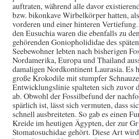
auftraten, während alle davor existiere
bzw. bikonkave Wirbelkörper hatten, als
vorderen und einer hinteren Vertiefung
den Eusuchia waren die ebenfalls zu de
gehörenden Goniopholididae des späten 
Seebewohner lebten nach bisherigen Fos
Nordamerika, Europa und Thailand auss
damaligen Nordkontinent Laurasia. Es h
große Krokodile mit stumpfer Schnauze
Entwicklungslinie spalteten sich zuvor
ab. Obwohl der Fossilbefund der nachfol
spärlich ist, lässt sich vermuten, dass s
schnell ausbreiteten. So gab es einen Fu
Kreide im heutigen Ägypten, der zur G
Stomatosuchidae gehört. Diese Art wir