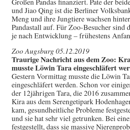
Großen Pandas finanziert. Pate der be
und Jiao Qing ist die Berliner Volksba
Meng und ihre Jungtiere wachsen hinter
Pandastall auf. Für Zoo-Besucher sind 
je nach Entwicklung – frühestens Anfa
Zoo Augsburg 05.12.2019
Traurige Nachricht aus dem Zoo: Kr
musste Löwin Tara eingeschläfert we
Gestern Vormittag musste die Löwin T
eingeschläfert werden. Schon vor eini
der 12jährigen Tara, die 2016 zusammen
Kira aus dem Serengetipark Hodenhage
kam, gesundheitliche Probleme festgestel
und sie hat sehr viel getrunken. Bei ei
festgestellt, dass sie massive Nierenpro