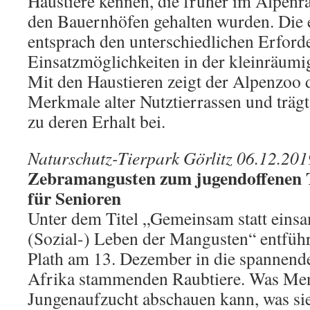
Haustiere kennen, die früher im Alpenra
den Bauernhöfen gehalten wurden. Die e
entsprach den unterschiedlichen Erford
Einsatzmöglichkeiten in der kleinräumi
Mit den Haustieren zeigt der Alpenzoo d
Merkmale alter Nutztierrassen und trägt
zu deren Erhalt bei.
Naturschutz-Tierpark Görlitz 06.12.201
Zebramangusten zum jugendoffenen 
für Senioren
Unter dem Titel „Gemeinsam statt einsa
(Sozial-) Leben der Mangusten“ entfüh
Plath am 13. Dezember in die spannende
Afrika stammenden Raubtiere. Was Mens
Jungenaufzucht abschauen kann, was s