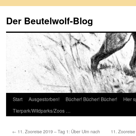
Zum
Inhalt
Der Beutelwolf-Blog
springen
Start
Ausgestorben!
Bücher! Bücher! Bücher!
Hier s
Tierpark/Wildparks/Zoos …
←
11. Zooreise 2019 – Tag 1: Über Ulm nach
11. Zooreise