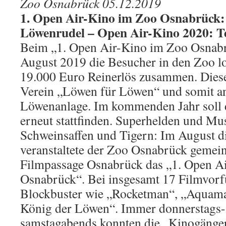
Zoo Osnabrück 05.12.2019
1. Open Air-Kino im Zoo Osnabrück: 
Löwenrudel – Open Air-Kino 2020: Te
Beim „1. Open Air-Kino im Zoo Osnabr
August 2019 die Besucher in den Zoo l
19.000 Euro Reinerlös zusammen. Dies
Verein „Löwen für Löwen“ und somit a
Löwenanlage. Im kommenden Jahr soll d
erneut stattfinden. Superhelden und M
Schweinsaffen und Tigern: Im August d
veranstaltete der Zoo Osnabrück gemei
Filmpassage Osnabrück das „1. Open A
Osnabrück“. Bei insgesamt 17 Filmvorf
Blockbuster wie „Rocketman“, „Aquama
König der Löwen“. Immer donnerstags-,
samstagabends konnten die „Kinogänge