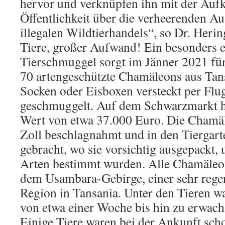
hervor und verknüpfen ihn mit der Auf
Öffentlichkeit über die verheerenden A
illegalen Wildtierhandels“, so Dr. Heri
Tiere, großer Aufwand! Ein besonders e
Tierschmuggel sorgt im Jänner 2021 für
70 artengeschützte Chamäleons aus Tan
Socken oder Eisboxen versteckt per Fl
geschmuggelt. Auf dem Schwarzmarkt hä
Wert von etwa 37.000 Euro. Die Cham
Zoll beschlagnahmt und in den Tiergar
gebracht, wo sie vorsichtig ausgepackt, 
Arten bestimmt wurden. Alle Chamäleo
dem Usambara-Gebirge, einer sehr rege
Region in Tansania. Unter den Tieren wa
von etwa einer Woche bis hin zu erwac
Einige Tiere waren bei der Ankunft scho