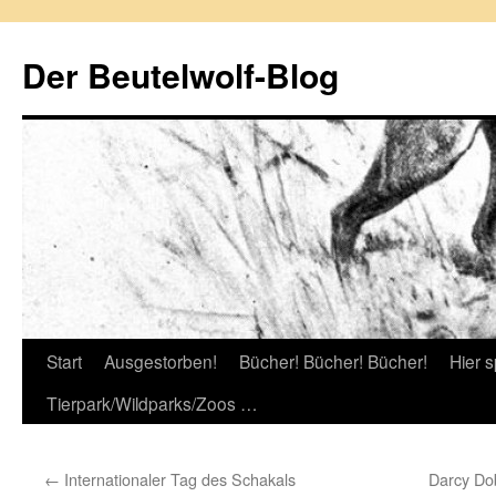
Zum
Inhalt
Der Beutelwolf-Blog
springen
Start
Ausgestorben!
Bücher! Bücher! Bücher!
Hier s
Tierpark/Wildparks/Zoos …
←
Internationaler Tag des Schakals
Darcy Dob