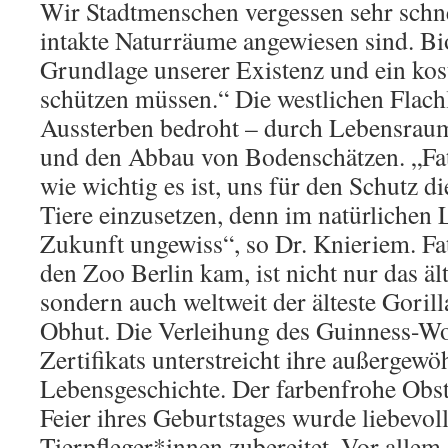
Wir Stadtmenschen vergessen sehr schnel
intakte Naturräume angewiesen sind. Biod
Grundlage unserer Existenz und ein kos
schützen müssen.“ Die westlichen Flach
Aussterben bedroht – durch Lebensraum
und den Abbau von Bodenschätzen. „Fat
wie wichtig es ist, uns für den Schutz d
Tiere einzusetzen, denn im natürlichen 
Zukunft ungewiss“, so Dr. Knieriem. Fat
den Zoo Berlin kam, ist nicht nur das äl
sondern auch weltweit der älteste Goril
Obhut. Die Verleihung des Guinness-W
Zertifikats unterstreicht ihre außergewö
Lebensgeschichte. Der farbenfrohe Obs
Feier ihres Geburtstages wurde liebevol
Tierpfleger*innen zubereitet. Vor allem