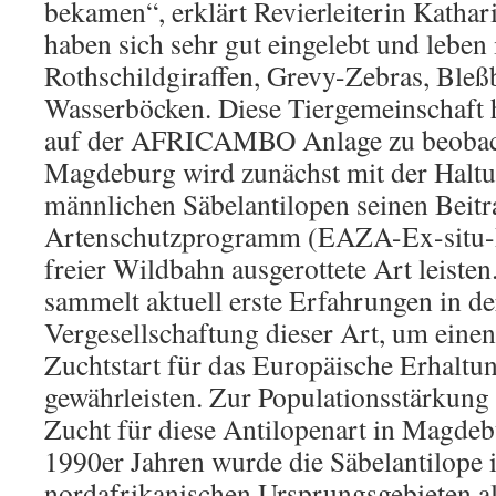
bekamen“, erklärt Revierleiterin Kathar
haben sich sehr gut eingelebt und leben
Rothschildgiraffen, Grevy-Zebras, Ble
Wasserböcken. Diese Tiergemeinschaft ha
auf der AFRICAMBO Anlage zu beobac
Magdeburg wird zunächst mit der Haltu
männlichen Säbelantilopen seinen Beit
Artenschutzprogramm (EAZA-Ex-situ-P
freier Wildbahn ausgerottete Art leist
sammelt aktuell erste Erfahrungen in d
Vergesellschaftung dieser Art, um eine
Zuchtstart für das Europäische Erhalt
gewährleisten. Zur Populationsstärkung 
Zucht für diese Antilopenart in Magdeb
1990er Jahren wurde die Säbelantilope i
nordafrikanischen Ursprungsgebieten a