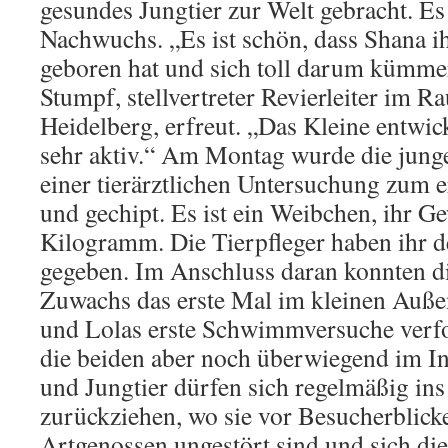
gesundes Jungtier zur Welt gebracht. Es i
Nachwuchs. „Es ist schön, dass Shana ih
geboren hat und sich toll darum kümmer
Stumpf, stellvertreter Revierleiter im R
Heidelberg, erfreut. „Das Kleine entwick
sehr aktiv.“ Am Montag wurde die jun
einer tierärztlichen Untersuchung zum 
und gechipt. Es ist ein Weibchen, ihr Ge
Kilogramm. Die Tierpfleger haben ihr 
gegeben. Im Anschluss daran konnten d
Zuwachs das erste Mal im kleinen Auß
und Lolas erste Schwimmversuche verf
die beiden aber noch überwiegend im I
und Jungtier dürfen sich regelmäßig i
zurückziehen, wo sie vor Besucherblick
Artgenossen ungestört sind und sich d