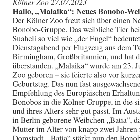
Kölner Zoo 27.07.2023
Hallo, „Malaika“: Neues Bonobo-Wei
Der Kölner Zoo freut sich über einen N
Bonobo-Gruppe. Das weibliche Tier hei
Suaheli so viel wie „der Engel“ bedeute
Dienstagabend per Flugzeug aus dem T
Birmingham, Großbritannien, und hat d
überstanden. „Malaika“ wurde am 23. J
Zoo geboren – sie feierte also vor kurz
Geburtstag. Das nun fast ausgewachsene
Empfehlung des Europäischen Erhaltu
Bonobos in die Kölner Gruppe, in die s
und ihres Alters sehr gut passt. Im Aust
in Berlin geborene Weibchen „Batia“, d
Mutter im Alter von knapp zwei Jahren
Domstadt. „Batia“ stärkt nun den Bon