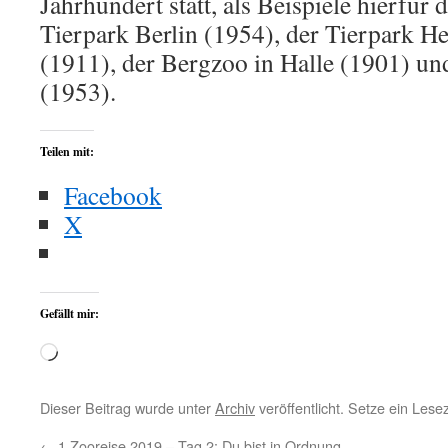
Jahrhundert statt, als Beispiele hierfür
Tierpark Berlin (1954), der Tierpark 
(1911), der Bergzoo in Halle (1901) u
(1953).
Teilen mit:
Facebook
X
Gefällt mir:
Wird
geladen …
Dieser Beitrag wurde unter
Archiv
veröffentlicht. Setze ein Les
←
1.Zooreise 2019 – Tag 2: Du bist in Ordnung,