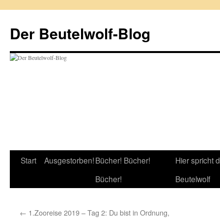
Zum
Inhalt
Der Beutelwolf-Blog
springen
Start
Ausgestorben!
Bücher! Bücher!
Hier spricht 
Bücher!
Beutelwolf
←
1.Zooreise 2019 – Tag 2: Du bist in Ordnung,