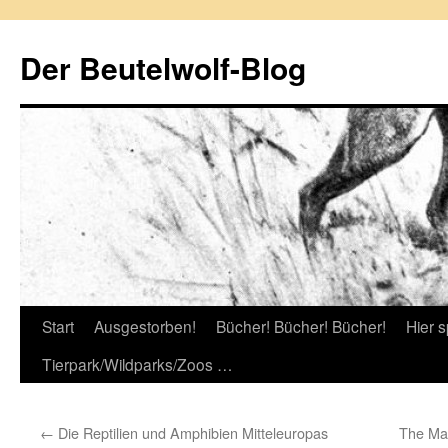
Zum
Inhalt
Der Beutelwolf-Blog
springen
Start
Ausgestorben!
Bücher! Bücher! Bücher!
Hier s
Tierpark/Wildparks/Zoos …
←
Die Reptilien und Amphibien Mitteleuropas
The Ma