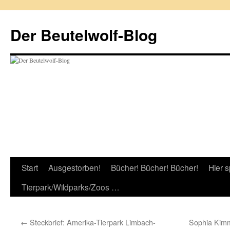
Zum
Inhalt
Der Beutelwolf-Blog
springen
Start
Ausgestorben!
Bücher! Bücher! Bücher!
Hier s
Tierpark/Wildparks/Zoos …
←
Steckbrief: Amerika-Tierpark Limbach-
Sophia Kimm