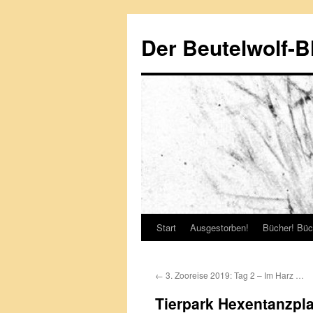
Zum
Inhalt
Der Beutelwolf-B
springen
Start
Ausgestorben!
Bücher! Büc
←
3. Zooreise 2019: Tag 2 – Im Harz …
Tierpark Hexentanzpla