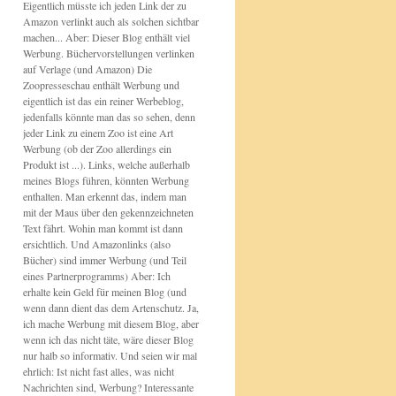
Eigentlich müsste ich jeden Link der zu
Amazon verlinkt auch als solchen sichtbar
machen... Aber: Dieser Blog enthält viel
Werbung. Büchervorstellungen verlinken
auf Verlage (und Amazon) Die
Zoopresseschau enthält Werbung und
eigentlich ist das ein reiner Werbeblog,
jedenfalls könnte man das so sehen, denn
jeder Link zu einem Zoo ist eine Art
Werbung (ob der Zoo allerdings ein
Produkt ist ...). Links, welche außerhalb
meines Blogs führen, könnten Werbung
enthalten. Man erkennt das, indem man
mit der Maus über den gekennzeichneten
Text fährt. Wohin man kommt ist dann
ersichtlich. Und Amazonlinks (also
Bücher) sind immer Werbung (und Teil
eines Partnerprogramms) Aber: Ich
erhalte kein Geld für meinen Blog (und
wenn dann dient das dem Artenschutz. Ja,
ich mache Werbung mit diesem Blog, aber
wenn ich das nicht täte, wäre dieser Blog
nur halb so informativ. Und seien wir mal
ehrlich: Ist nicht fast alles, was nicht
Nachrichten sind, Werbung? Interessante