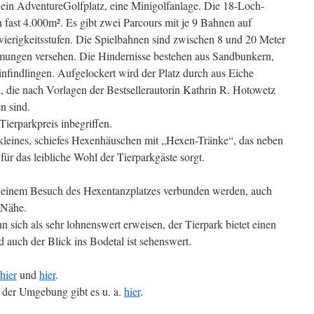
ein AdventureGolfplatz, eine Minigolfanlage. Die 18-Loch-
 fast 4.000m². Es gibt zwei Parcours mit je 9 Bahnen auf
ierigkeitsstufen. Die Spielbahnen sind zwischen 8 und 20 Meter
rmungen versehen. Die Hindernisse bestehen aus Sandbunkern,
nfindlingen. Aufgelockert wird der Platz durch aus Eiche
, die nach Vorlagen der Bestsellerautorin Kathrin R. Hotowetz
n sind.
Tierparkpreis inbegriffen.
kleines, schiefes Hexenhäuschen mit „Hexen-Tränke“, das neben
ür das leibliche Wohl der Tierparkgäste sorgt.
 einem Besuch des Hexentanzplatzes verbunden werden, auch
 Nähe.
 sich als sehr lohnenswert erweisen, der Tierpark bietet einen
auch der Blick ins Bodetal ist sehenswert.
hier
und
hier
.
der Umgebung gibt es u. a.
hier
.