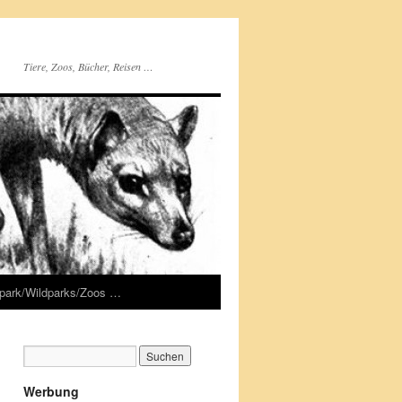
Tiere, Zoos, Bücher, Reisen …
rpark/Wildparks/Zoos …
Werbung