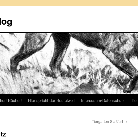
log
her! Bücher!
Hier spricht der Beutelwolf
Impressum/Datenschutz
Tie
Tiergarten Staßfurt
→
tz