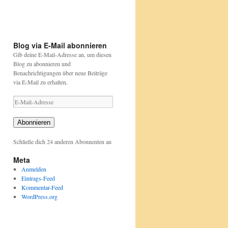
pflanzen/aktionen-
pflanzen/aktionen-
und-
und-
projekte/stunde-
projekte/stunde-
der-
der-
gartenvoegel/index.html
gartenvoegel/
Blog via E-Mail abonnieren
Gib deine E-Mail-Adresse an, um diesen
Blog zu abonnieren und
Benachrichtigungen über neue Beiträge
via E-Mail zu erhalten.
E-
Mail-
Adresse
Abonnieren
Schließe dich 24 anderen Abonnenten an
Meta
Anmelden
Eintrags-Feed
Kommentar-Feed
WordPress.org