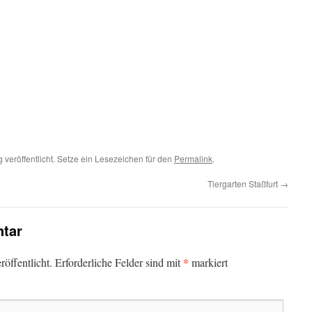
g
veröffentlicht. Setze ein Lesezeichen für den
Permalink
.
Tiergarten Staßfurt
→
tar
*
öffentlicht.
Erforderliche Felder sind mit
markiert