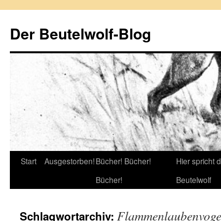
Zum
Inhalt
Der Beutelwolf-Blog
springen
Start
Ausgestorben!
Bücher! Bücher!
Hier spricht 
Bücher!
Beutelwolf
Flammenlaubenvoge
Schlagwortarchiv: