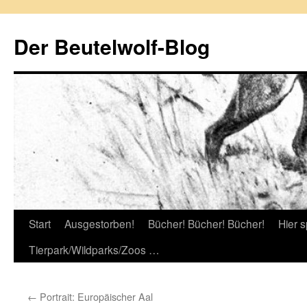
Zum
Inhalt
Der Beutelwolf-Blog
springen
Start
Ausgestorben!
Bücher! Bücher! Bücher!
Hier s
Tierpark/Wildparks/Zoos …
←
Portrait: Europäischer Aal