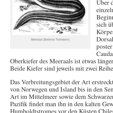
Über 
einzel
Beginn
sich ü
Körper
Dorsal
Meeraal (Brehms Tierleben)
poster
Caudal
Oberkiefer des Meeraals ist etwas länger
Beide Kiefer sind jeweils mit zwei Reih
Das Verbreitungsgebiet der Art erstreckt
von Norwegen und Island bis in den Sene
Art im Mittelmeer sowie dem Schwarze
Pazifik findet man ihn in den kalten Ge
Humboldtstromes vor den Küsten Chiles