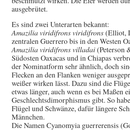
beschmutzt wirken. Die Eier werden du
ausgebrütet.
Es sind zwei Unterarten bekannt:
Amazilia viridifrons viridifrons
(Elliot
zentralen Guerrero bis in den Westen O
Amazilia viridifrons villadai
(Peterson 
Südosten Oaxacas und in Chiapas verbrei
der Nominatform sehr ähnlich, doch si
Flecken an den Flanken weniger ausgeprä
weißer wirken lässt. Dazu sind die Flüg
etwas länger, auch wenn es bei Maßen e
Geschlechtsdimorphismus gibt. So hab
Flügel und Schwänze, dafür längere Schn
Männchen.
Die Namen Cyanomyia guerrerensis (G