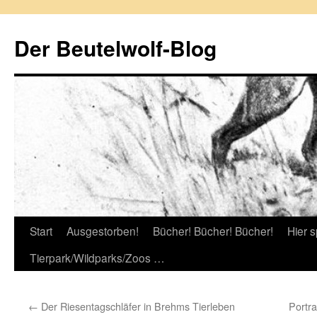
Zum
Inhalt
Der Beutelwolf-Blog
springen
Start
Ausgestorben!
Bücher! Bücher! Bücher!
Hier s
Tierpark/Wildparks/Zoos …
←
Der Riesentagschläfer in Brehms Tierleben
Portr