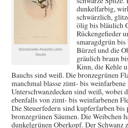
schwarze Spitze. 
dunkelfarbig, wir
schwärzlich, glit
ölig bis bläulich
Rückengefieder un
smaragdgrün bis 
Bürzel und die O
Grünscheitel-Amazilie (John
Gould)
gräulich braun bi
Kinn, die Kehle u
Bauchs sind weiß. Die bronzegrünen Fl
manchmal blasse zimt- bis weinfarbene 
Unterschwanzdecken sind weiß, wobei der
ebenfalls von zimt- bis weinfarbenen Fl
Die Steuerfedern sind kupferfarben bis
bronzegrünen Säumen. Die Weibchen h
dunkelgrünen Oberkopf. Der Schwanz z