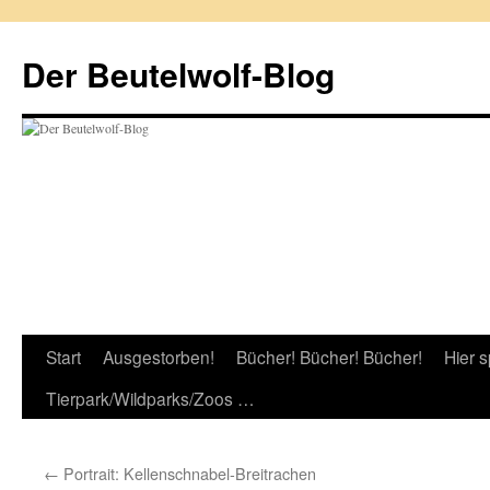
Zum
Inhalt
Der Beutelwolf-Blog
springen
Start
Ausgestorben!
Bücher! Bücher! Bücher!
Hier s
Tierpark/Wildparks/Zoos …
←
Portrait: Kellenschnabel-Breitrachen