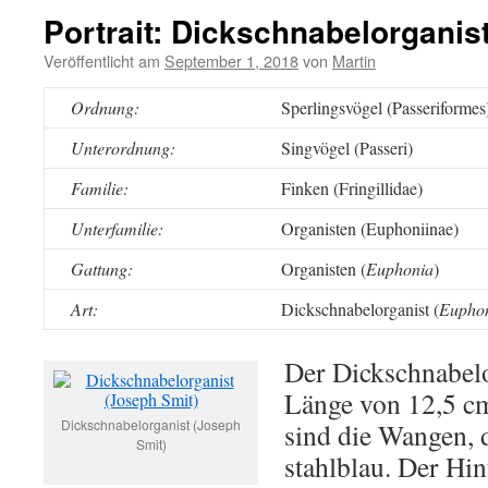
Portrait: Dickschnabelorganis
Veröffentlicht am
September 1, 2018
von
Martin
Ordnung:
Sperlingsvögel (Passeriformes
Unterordnung:
Singvögel (Passeri)
Familie:
Finken (Fringillidae)
Unterfamilie:
Organisten (Euphoniinae)
Gattung:
Organisten (
Euphonia
)
Art:
Dickschnabelorganist (
Euphoni
Der Dickschnabelo
Länge von 12,5 c
Dickschnabelorganist (Joseph
sind die Wangen, 
Smit)
stahlblau. Der Hi