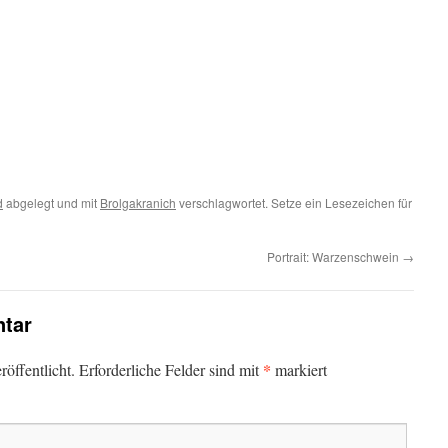
d
abgelegt und mit
Brolgakranich
verschlagwortet. Setze ein Lesezeichen für
Portrait: Warzenschwein
→
tar
*
öffentlicht.
Erforderliche Felder sind mit
markiert