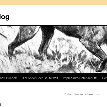
log
her! Bücher!
Hier spricht der Beutelwolf
Impressum/Datenschutz
Tie
Portrait: Warzenschwein
→
h