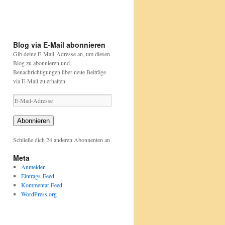
pflanzen/aktionen-
pflanzen/aktionen-
und-
und-
projekte/stunde-
projekte/stunde-
der-
der-
gartenvoegel/index.html
gartenvoegel/
Blog via E-Mail abonnieren
Gib deine E-Mail-Adresse an, um diesen
Blog zu abonnieren und
Benachrichtigungen über neue Beiträge
via E-Mail zu erhalten.
E-
Mail-
Adresse
Abonnieren
Schließe dich 24 anderen Abonnenten an
Meta
Anmelden
Eintrags-Feed
Kommentar-Feed
WordPress.org