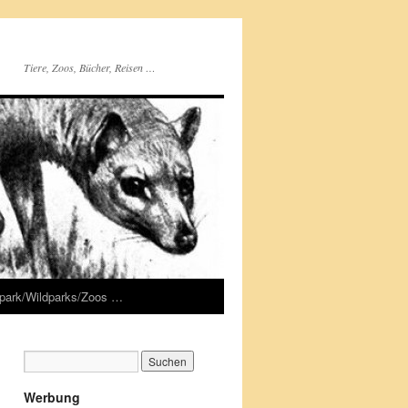
Tiere, Zoos, Bücher, Reisen …
rpark/Wildparks/Zoos …
Werbung