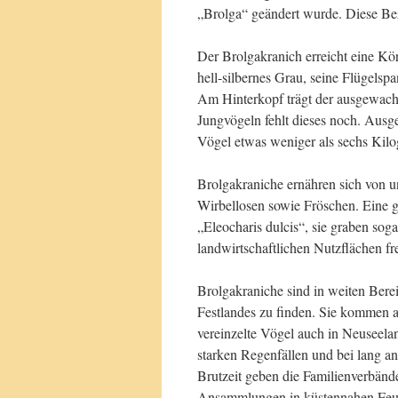
„Brolga“ geändert wurde. Diese Be
Der Brolgakranich erreicht eine Körp
hell-silbernes Grau, seine Flügelspa
Am Hinterkopf trägt der ausgewachs
Jungvögeln fehlt dieses noch. Aus
Vögel etwas weniger als sechs Kil
Brolgakraniche ernähren sich von u
Wirbellosen sowie Fröschen. Eine g
„Eleocharis dulcis“, sie graben so
landwirtschaftlichen Nutzflächen fr
Brolgakraniche sind in weiten Bere
Festlandes zu finden. Sie kommen 
vereinzelte Vögel auch in Neuseelan
starken Regenfällen und bei lang an
Brutzeit geben die Familienverbände 
Ansammlungen in küstennahen Feuc