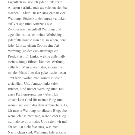
Eigentlich müsste ich jeden Link der zu
Amazon verlinkt auch als solchen sichtbar
machen... Aber: Dieser Blog enthält viel
Werbung. Büchervorstellungen verlinken
auf Verlage (und Amazon) Die
Zoopresseschau enthält Werbung und
eigentlich ist das ein reiner Werbeblog,
jedenfalls könnte man das so sehen, denn
jeder Link zu einem Zoo ist eine Art
Werbung (ob der Zoo allerdings ein
Produkt ist ...). Links, welche außerhalb
meines Blogs führen, könnten Werbung
enthalten. Man erkennt das, indem man
mit der Maus über den gekennzeichneten
Text fährt. Wohin man kommt ist dann
ersichtlich. Und Amazonlinks (also
Bücher) sind immer Werbung (und Teil
eines Partnerprogramms) Aber: Ich
erhalte kein Geld für meinen Blog (und
wenn dann dient das dem Artenschutz. Ja,
ich mache Werbung mit diesem Blog, aber
wenn ich das nicht täte, wäre dieser Blog
nur halb so informativ. Und seien wir mal
ehrlich: Ist nicht fast alles, was nicht
Nachrichten sind, Werbung? Interessante