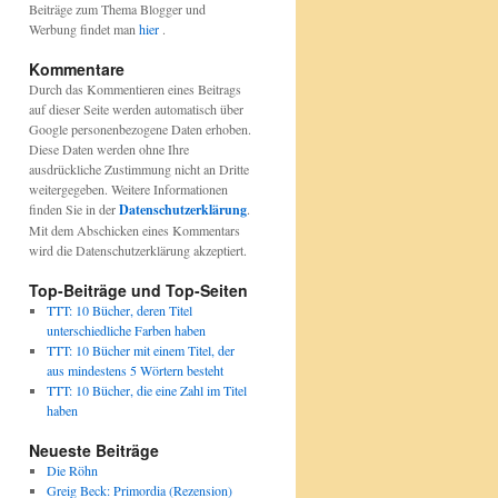
Beiträge zum Thema Blogger und
Werbung findet man
hier
.
Kommentare
Durch das Kommentieren eines Beitrags
auf dieser Seite werden automatisch über
Google personenbezogene Daten erhoben.
Diese Daten werden ohne Ihre
ausdrückliche Zustimmung nicht an Dritte
weitergegeben. Weitere Informationen
finden Sie in der
Datenschutzerklärung
.
Mit dem Abschicken eines Kommentars
wird die Datenschutzerklärung akzeptiert.
Top-Beiträge und Top-Seiten
TTT: 10 Bücher, deren Titel
unterschiedliche Farben haben
TTT: 10 Bücher mit einem Titel, der
aus mindestens 5 Wörtern besteht
TTT: 10 Bücher, die eine Zahl im Titel
haben
Neueste Beiträge
Die Röhn
Greig Beck: Primordia (Rezension)