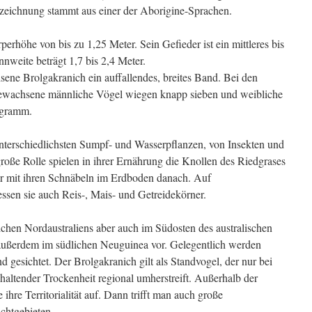
zeichnung stammt aus einer der Aborigine-Sprachen.
erhöhe von bis zu 1,25 Meter. Sein Gefieder ist ein mittleres bis
nnweite beträgt 1,7 bis 2,4 Meter.
ene Brolgakranich ein auffallendes, breites Band. Bei den
gewachsene männliche Vögel wiegen knapp sieben und weibliche
ogramm.
nterschiedlichsten Sumpf- und Wasserpflanzen, von Insekten und
roße Rolle spielen in ihrer Ernährung die Knollen des Riedgrases
gar mit ihren Schnäbeln im Erdboden danach. Auf
essen sie auch Reis-, Mais- und Getreidekörner.
ichen Nordaustraliens aber auch im Südosten des australischen
außerdem im südlichen Neuguinea vor. Gelegentlich werden
d gesichtet. Der Brolgakranich gilt als Standvogel, der nur bei
haltender Trockenheit regional umherstreift. Außerhalb der
ihre Territorialität auf. Dann trifft man auch große
htgebieten.