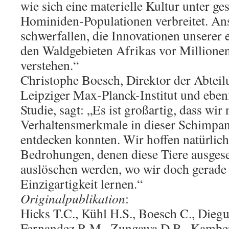
wie sich eine materielle Kultur unter g
Hominiden-Populationen verbreitet. An
schwerfallen, die Innovationen unserer 
den Waldgebieten Afrikas vor Millionen
verstehen.“
Christophe Boesch, Direktor der Abtei
Leipziger Max-Planck-Institut und eben
Studie, sagt: „Es ist großartig, dass wir
Verhaltensmerkmale in dieser Schimpa
entdecken konnten. Wir hoffen natürlich 
Bedrohungen, denen diese Tiere ausgeset
auslöschen werden, wo wir doch gerade
Einzigartigkeit lernen.“
Originalpublikation
:
Hicks T.C., Kühl H.S., Boesch C., Diegu
Fernandez R.M., Zungawa D.B., Kambere