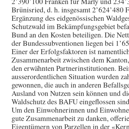
2’390’100 Franken für Marly und 234’
Brünisried, d. h. insgesamt 2’624’480 
Ergänzung des eidgenössischen Waldges
Schutzwald im Bekämpfungsgebiet befan
Bund an den Kosten beteiligen. Die Ne
der Bundessubventionen liegen bei 1’6
Einer der Erfolgsfaktoren ist namentlich
Zusammenarbeit zwischen dem Kanton,
den erwähnten Partnerinstitutionen. B
ausserordentlichen Situation wurden za
gewonnen, die auch in anderen Befallsg
Ausland von Nutzen sein können und die
Waldschutz des BAFU eingeflossen sind
Um den Einwohnerinnen und Einwohner
gute Zusammenarbeit zu danken, offerie
Eigentümern von Parzellen in der «Kern