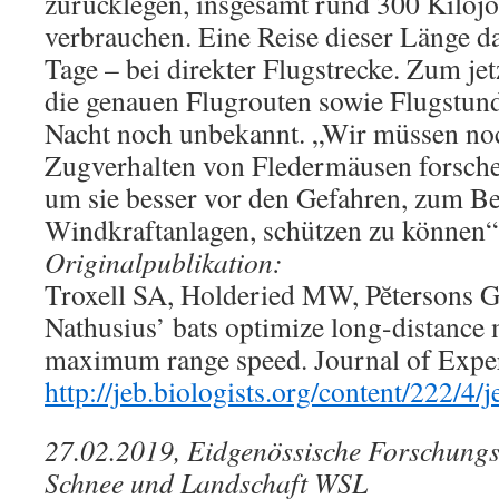
zurücklegen, insgesamt rund 300 Kilojo
verbrauchen. Eine Reise dieser Länge d
Tage – bei direkter Flugstrecke. Zum je
die genauen Flugrouten sowie Flugstun
Nacht noch unbekannt. „Wir müssen noc
Zugverhalten von Fledermäusen forsche
um sie besser vor den Gefahren, zum Be
Windkraftanlagen, schützen zu können“,
Originalpublikation:
Troxell SA, Holderied MW, Pĕtersons G
Nathusius’ bats optimize long-distance m
maximum range speed. Journal of Expe
http://jeb.biologists.org/content/222/4
27.02.2019, Eidgenössische Forschungs
Schnee und Landschaft WSL