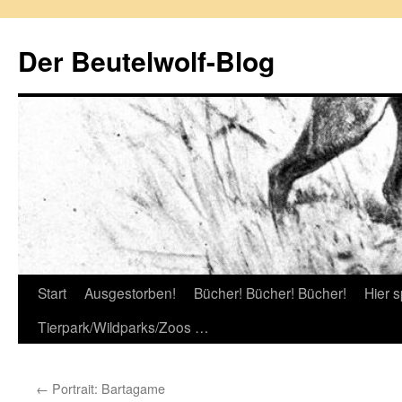
Zum
Inhalt
Der Beutelwolf-Blog
springen
Start
Ausgestorben!
Bücher! Bücher! Bücher!
Hier s
Tierpark/Wildparks/Zoos …
←
Portrait: Bartagame