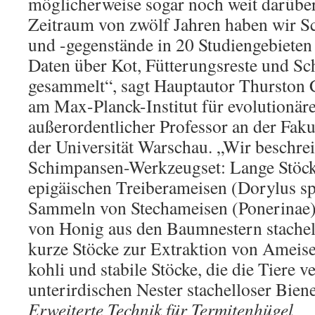
möglicherweise sogar noch weit darüber
Zeitraum von zwölf Jahren haben wir 
und -gegenstände in 20 Studiengebiete
Daten über Kot, Fütterungsreste und Sch
gesammelt“, sagt Hauptautor Thurston C
am Max-Planck-Institut für evolutionär
außerordentlicher Professor an der Faku
der Universität Warschau. „Wir beschre
Schimpansen-Werkzeugset: Lange Stö
epigäischen Treiberameisen (Dorylus sp
Sammeln von Stechameisen (Ponerina
von Honig aus den Baumnestern stachel
kurze Stöcke zur Extraktion von Ameis
kohli und stabile Stöcke, die die Tiere 
unterirdischen Nester stachelloser Bien
Erweiterte Technik für Termitenhügel