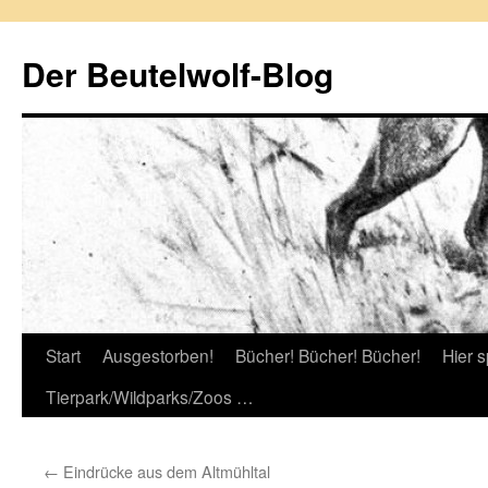
Zum
Inhalt
Der Beutelwolf-Blog
springen
Start
Ausgestorben!
Bücher! Bücher! Bücher!
Hier s
Tierpark/Wildparks/Zoos …
←
Eindrücke aus dem Altmühltal