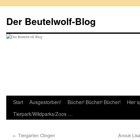
Zum
Inhalt
Der Beutelwolf-Blog
springen
Start
Ausgestorben!
Bücher! Bücher! Bücher!
Hier s
Tierpark/Wildparks/Zoos …
←
Tiergarten Clingen
Anouk Lisa