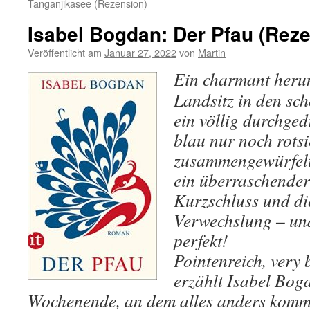
Tanganjikasee (Rezension)
Isabel Bogdan: Der Pfau (Rez
Veröffentlicht am
Januar 27, 2022
von
Martin
Ein charmant her
Landsitz in den sc
ein völlig durchged
blau nur noch rotsi
zusammengewürfelt
ein überraschender
Kurzschluss und di
Verwechslung – und
perfekt!
Pointenreich, very 
erzählt Isabel Bog
Wochenende, an dem alles anders kommt