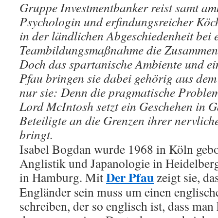
Gruppe Investmentbanker reist samt amb
Psychologin und erfindungsreicher Köc
in der ländlichen Abgeschiedenheit bei 
Teambildungsmaßnahme die Zusammenar
Doch das spartanische Ambiente und ei
Pfau bringen sie dabei gehörig aus dem
nur sie: Denn die pragmatische Proble
Lord McIntosh setzt ein Geschehen in G
Beteiligte an die Grenzen ihrer nervlich
bringt.
Isabel Bogdan wurde 1968 in Köln gebor
Anglistik und Japanologie in Heidelber
Der Pfau
in Hamburg. Mit
zeigt sie, d
Engländer sein muss um einen englisc
schreiben, der so englisch ist, dass ma