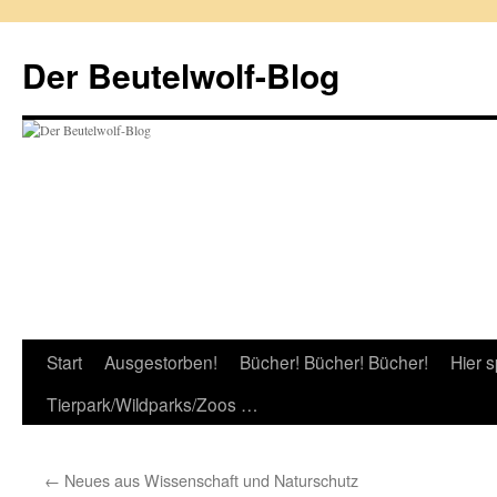
Zum
Inhalt
Der Beutelwolf-Blog
springen
Start
Ausgestorben!
Bücher! Bücher! Bücher!
Hier s
Tierpark/Wildparks/Zoos …
←
Neues aus Wissenschaft und Naturschutz