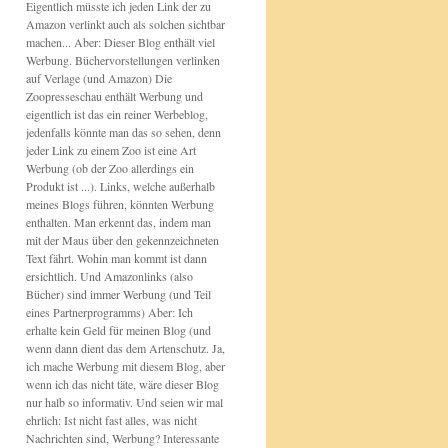
Eigentlich müsste ich jeden Link der zu
Amazon verlinkt auch als solchen sichtbar
machen... Aber: Dieser Blog enthält viel
Werbung. Büchervorstellungen verlinken
auf Verlage (und Amazon) Die
Zoopresseschau enthält Werbung und
eigentlich ist das ein reiner Werbeblog,
jedenfalls könnte man das so sehen, denn
jeder Link zu einem Zoo ist eine Art
Werbung (ob der Zoo allerdings ein
Produkt ist ...). Links, welche außerhalb
meines Blogs führen, könnten Werbung
enthalten. Man erkennt das, indem man
mit der Maus über den gekennzeichneten
Text fährt. Wohin man kommt ist dann
ersichtlich. Und Amazonlinks (also
Bücher) sind immer Werbung (und Teil
eines Partnerprogramms) Aber: Ich
erhalte kein Geld für meinen Blog (und
wenn dann dient das dem Artenschutz. Ja,
ich mache Werbung mit diesem Blog, aber
wenn ich das nicht täte, wäre dieser Blog
nur halb so informativ. Und seien wir mal
ehrlich: Ist nicht fast alles, was nicht
Nachrichten sind, Werbung? Interessante