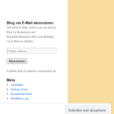
pflanzen/aktionen-
pflanzen/aktionen-
und-
und-
projekte/stunde-
projekte/stunde-
der-
der-
gartenvoegel/index.html
gartenvoegel/
Blog via E-Mail abonnieren
Gib deine E-Mail-Adresse an, um diesen
Blog zu abonnieren und
Benachrichtigungen über neue Beiträge
via E-Mail zu erhalten.
E-
Mail-
Adresse
Abonnieren
Schließe dich 24 anderen Abonnenten an
Meta
Anmelden
Eintrags-Feed
Kommentar-Feed
WordPress.org
Stolz präsentiert von WordPress.