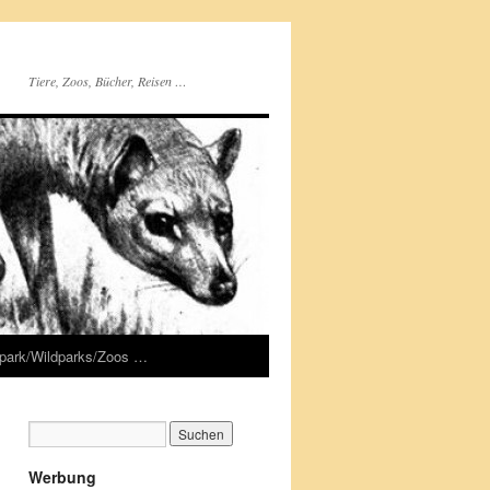
Tiere, Zoos, Bücher, Reisen …
rpark/Wildparks/Zoos …
Werbung