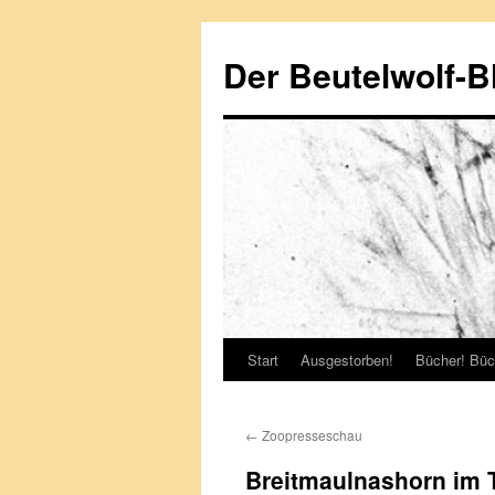
Zum
Inhalt
Der Beutelwolf-B
springen
Start
Ausgestorben!
Bücher! Büc
←
Zoopresseschau
Breitmaulnashorn im T