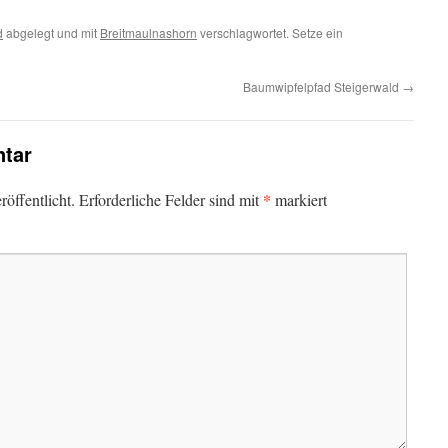
d
abgelegt und mit
Breitmaulnashorn
verschlagwortet. Setze ein
Baumwipfelpfad Steigerwald
→
tar
*
öffentlicht.
Erforderliche Felder sind mit
markiert