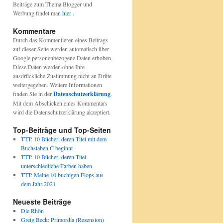
Beiträge zum Thema Blogger und
Werbung findet man
hier
.
Kommentare
Durch das Kommentieren eines Beitrags
auf dieser Seite werden automatisch über
Google personenbezogene Daten erhoben.
Diese Daten werden ohne Ihre
ausdrückliche Zustimmung nicht an Dritte
weitergegeben. Weitere Informationen
finden Sie in der
Datenschutzerklärung
.
Mit dem Abschicken eines Kommentars
wird die Datenschutzerklärung akzeptiert.
Top-Beiträge und Top-Seiten
TTT: 10 Bücher, deren Titel mit dem
Buchstaben C beginnt
TTT: 10 Bücher, deren Titel
unterschiedliche Farben haben
TTT: Meine 10 buchigen Flops aus
dem Jahr 2021
Neueste Beiträge
Die Rhön
Greig Beck: Primordia (Rezension)