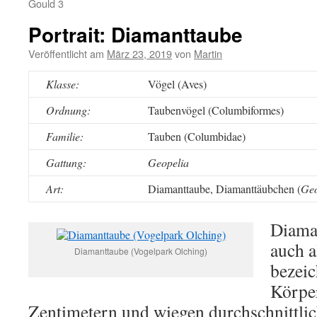
Gould 3
Portrait: Diamanttaube
Veröffentlicht am
März 23, 2019
von
Martin
Klasse:
Vögel (Aves)
Ordnung:
Taubenvögel (Columbiformes)
Familie:
Tauben (Columbidae)
Gattung:
Geopelia
Art:
Diamanttaube, Diamanttäubchen (
Geo
Diama
auch 
Diamanttaube (Vogelpark Olching)
bezeic
Körpe
Zentimetern und wiegen durchschnittli