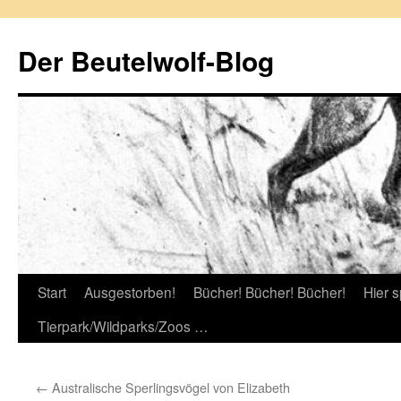
Zum
Inhalt
Der Beutelwolf-Blog
springen
Start
Ausgestorben!
Bücher! Bücher! Bücher!
Hier s
Tierpark/Wildparks/Zoos …
←
Australische Sperlingsvögel von Elizabeth