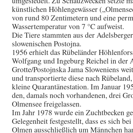
umgesiedelt. Zu Schauzwecken setzte m
künstlichen Höhlengewässer („Olmensee“
von rund 80 Zentimetern und eine per
Wassertemperatur von 7 °C aufweist.
Die Tiere stammten aus der Adelsberger
slowenischen Postojna.
1956 erhielt das Rübeländer Höhlenfor
Wolfgang und Ingeburg Reichel in der 
Grotte/Postojnska Jama Sloweniens wei
und transportierte diese nach Rübeland,
kleine Quarantänestation. Im Januar 19
den, damals noch vorhandenen, drei Gr
Olmensee freigelassen.
Im Jahr 1978 wurde ein Zuchtbecken ge
Gelegenheit festgestellt, dass es sich be
Olmen ausschließlich um Männchen han