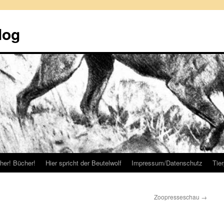
log
her! Bücher!
Hier spricht der Beutelwolf
Impressum/Datenschutz
Tie
Zoopresseschau
→