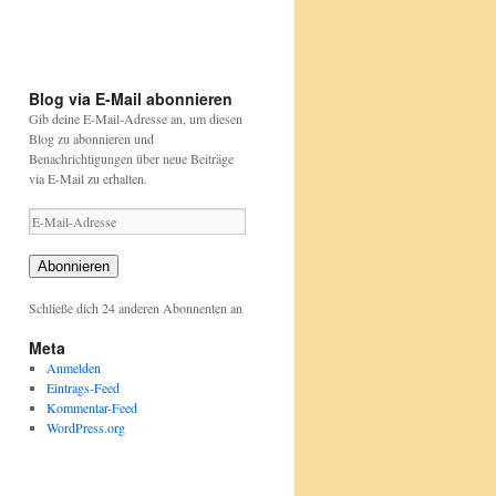
pflanzen/aktionen-
pflanzen/aktionen-
und-
und-
projekte/stunde-
projekte/stunde-
der-
der-
gartenvoegel/index.html
gartenvoegel/
Blog via E-Mail abonnieren
Gib deine E-Mail-Adresse an, um diesen
Blog zu abonnieren und
Benachrichtigungen über neue Beiträge
via E-Mail zu erhalten.
E-
Mail-
Adresse
Abonnieren
Schließe dich 24 anderen Abonnenten an
Meta
Anmelden
Eintrags-Feed
Kommentar-Feed
WordPress.org