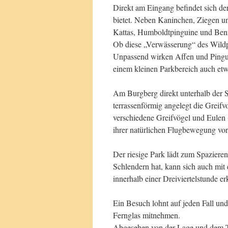
Direkt am Eingang befindet sich der
bietet. Neben Kaninchen, Ziegen
Kattas, Humboldtpinguine und Benn
Ob diese „Verwässerung“ des Wildpa
Unpassend wirken Affen und Pinguin
einem kleinen Parkbereich auch et
Am Burgberg direkt unterhalb der Sa
terrassenförmig angelegt die Grei
verschiedene Greifvögel und Eulen 
ihrer natürlichen Flugbewegung vorg
Der riesige Park lädt zum Spaziere
Schlendern hat, kann sich auch mit
innerhalb einer Dreiviertelstunde e
Ein Besuch lohnt auf jeden Fall und
Fernglas mitnehmen.
Abgesehen von der Lage und dem Ti