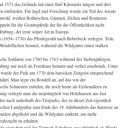
d 1571 das Gelände mit einer fünf Kilometer langen und drei
 einfrieden. Für Jagd und Forschung wurde ein Teil des Areals
mwild, weißen Rothirschen, Gämsen, Elchen und Rentieren
peln für die Gestütspferde der für die Öffentlichkeit nicht
enburg, der erste seiner Art in Europa.
 (1654−1730) das Pferdegestüt nach Beberbeck verlegen. Teile
 Weideflächen benutzt, während die Wildgatter einen starken
sche Soldaten von 1760 bis 1763 während des Siebenjährigen
urg nur noch als Forsthaus benutzt und verfiel zusehends. Unter
) wurde der Park um 1770 dem barocken Zeitgeist entsprechend
altet. Man legte ein Rondell an, auf das von der
chs Schneisen zuliefen, die noch heute als Eichenalleen zu
tung verlegte man die ursprünglich von Holzhausen aus fast
ee nach außerhalb des Tierparks, der zu dieser Zeit eigentlich
ischen Landgrafen zum Ende des 18. Jahrhunderts das Interesse an
rden abgeholzt und die Wildgatter entfernt, um mehr
erdezucht zu erhalten.
e gezüchtet und der Tierpark Sababurg ausschließlich als Weide