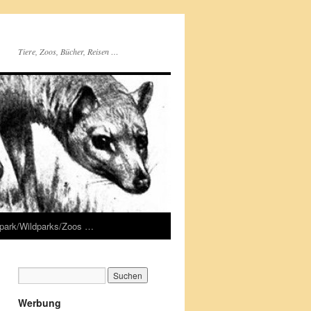
Tiere, Zoos, Bücher, Reisen …
rpark/Wildparks/Zoos …
Werbung