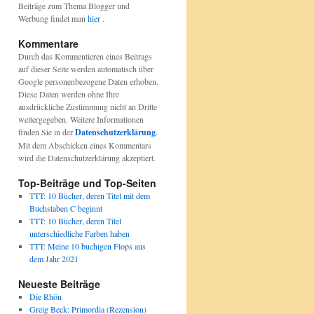
Beiträge zum Thema Blogger und
Werbung findet man
hier
.
Kommentare
Durch das Kommentieren eines Beitrags
auf dieser Seite werden automatisch über
Google personenbezogene Daten erhoben.
Diese Daten werden ohne Ihre
ausdrückliche Zustimmung nicht an Dritte
weitergegeben. Weitere Informationen
finden Sie in der
Datenschutzerklärung
.
Mit dem Abschicken eines Kommentars
wird die Datenschutzerklärung akzeptiert.
Top-Beiträge und Top-Seiten
TTT: 10 Bücher, deren Titel mit dem
Buchstaben C beginnt
TTT: 10 Bücher, deren Titel
unterschiedliche Farben haben
TTT: Meine 10 buchigen Flops aus
dem Jahr 2021
Neueste Beiträge
Die Rhön
Greig Beck: Primordia (Rezension)