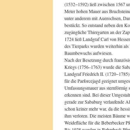
(1532−1592) ließ zwischen 1567 un
Meter hohen Mauer aus Bruchsteinen
unter anderem mit Auerochsen, Da
bestückt. So entstand neben den Kop
zugängliche Thiergarten an der Zapf
1724 ließ Landgraf Carl von Hessen
des Tierparks wurden weiterhin als
Baumbewuchs aufwiesen.
Nach der Besetzung durch französi
Kriegs (1756–1763) wurde die Sabab
Landgraf Friedrich II. (1720−1785
für die Parforcejagd geeignet umgest
Umfassungsmauer aus sternförmig se
erkennen sind. Bei dieser Umgestal
gerade zur Sababurg verlaufende All
schon keiner mehr war, da die hess
ihm verloren. Die meisten Bäume wu
Weidefläche für die Beberbecker Pf
Bis 1928 wurden in Beberbeck Pferd