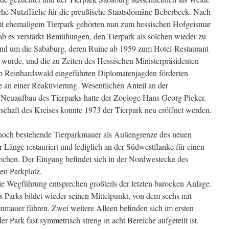
liche Nutzfläche für die preußische Staatsdomäne Beberbeck. Nach
t ehemaligem Tierpark gehörten nun zum hessischen Hofgeismar
b es verstärkt Bemühungen, den Tierpark als solchen wieder zu
und um die Sababurg, deren Ruine ab 1959 zum Hotel-Restaurant
wurde, und die zu Zeiten des Hessischen Ministerpräsidenten
 Reinhardswald eingeführten Diplomatenjagden förderten
se an einer Reaktivierung. Wesentlichen Anteil an der
 Neuaufbau des Tierparks hatte der Zoologe Hans Georg Picker.
rschaft des Kreises konnte 1973 der Tierpark neu eröffnet werden.
, noch bestehende Tierparkmauer als Außengrenze des neuen
 Länge restauriert und lediglich an der Südwestflanke für einen
ochen. Der Eingang befindet sich in der Nordwestecke des
en Parkplatz.
ie Wegführung entsprechen großteils der letzten barocken Anlage.
s Parks bildet wieder seinen Mittelpunkt, von dem sechs mit
nmauer führen. Zwei weitere Alleen befinden sich im ersten
er Park fast symmetrisch streng in acht Bereiche aufgeteilt ist.