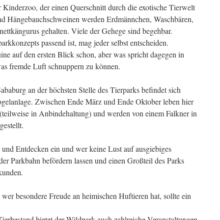
 Kinderzoo, der einen Querschnitt durch die exotische Tierwelt
 und Hängebauchschweinen werden Erdmännchen, Waschbären,
ettkängurus gehalten. Viele der Gehege sind begehbar.
rkkonzepts passend ist, mag jeder selbst entscheiden.
e auf den ersten Blick schon, aber was spricht dagegen in
was fremde Luft schnuppern zu können.
baburg an der höchsten Stelle des Tierparks befindet sich
fvogelanlage. Zwischen Ende März und Ende Oktober leben hier
(teilweise in Anbindehaltung) und werden von einem Falkner in
estellt.
n und Entdecken ein und wer keine Lust auf ausgiebiges
 der Parkbahn befördern lassen und einen Großteil des Parks
rkunden.
 wer besondere Freude an heimischen Huftieren hat, sollte ein
erbestand bietet der Wildpark auch zahlreiche Veranstaltungen