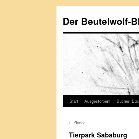
Zum
Inhalt
Der Beutelwolf-B
springen
Start
Ausgestorben!
Bücher! Büc
←
Pferde
Tierpark Sababurg