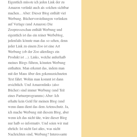
Eigentlich müsste ich jeden Link der zu
Amazon verlinkt auch als solchen sichtbar
machen... Aber: Dieser Blog enthält viel
Werbung. Büchervorstellungen verlinken
auf Verlage (und Amazon) Die
Zoopresseschau enthält Werbung und
eigentlich ist das ein reiner Werbeblog,
jedenfalls könnte man das so sehen, denn
jeder Link zu einem Zoo ist eine Art
Werbung (ob der Zoo allerdings ein
Produkt ist ...). Links, welche außerhalb
meines Blogs führen, könnten Werbung
enthalten. Man erkennt das, indem man
mit der Maus über den gekennzeichneten
Text fährt. Wohin man kommt ist dann
ersichtlich. Und Amazonlinks (also
Bücher) sind immer Werbung (und Teil
eines Partnerprogramms) Aber: Ich
erhalte kein Geld für meinen Blog (und
wenn dann dient das dem Artenschutz. Ja,
ich mache Werbung mit diesem Blog, aber
wenn ich das nicht täte, wäre dieser Blog
nur halb so informativ. Und seien wir mal
ehrlich: Ist nicht fast alles, was nicht
Nachrichten sind, Werbung? Interessante