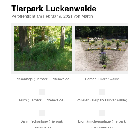
Tierpark Luckenwalde
Veröffentlicht am
Februar 9, 2021
von
Martin
Luchsanlage (TIerpark Luckenwalde)
Tierpark Luckenwalde
Teich (Tierpark Luckenwalde)
Volieren (Tierpark Luckenwalde)
Damhirschanlage (Tierpark
Erdmännchenanlage (Tierpark
Luckenwalde)
Luckenwalde)