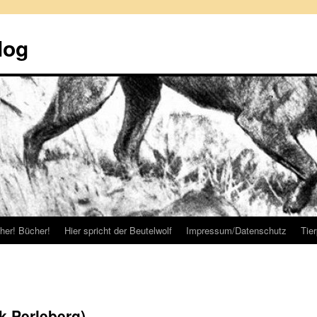
log
her! Bücher!
Hier spricht der Beutelwolf
Impressum/Datenschutz
Tie
k Perleberg)