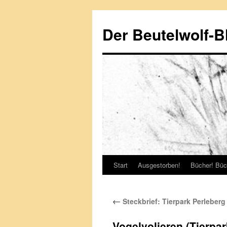
Zum
Inhalt
Der Beutelwolf-B
springen
Start
Ausgestorben!
Bücher! Büc
←
Steckbrief: Tierpark Perleberg
Vogelvolieren (Tierpar