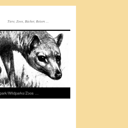
Tiere, Zoos, Bücher, Reisen …
rpark/Wildparks/Zoos …