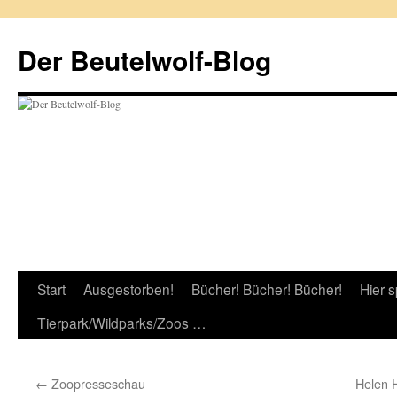
Zum
Inhalt
Der Beutelwolf-Blog
springen
Start
Ausgestorben!
Bücher! Bücher! Bücher!
Hier s
Tierpark/Wildparks/Zoos …
←
Zoopresseschau
Helen 