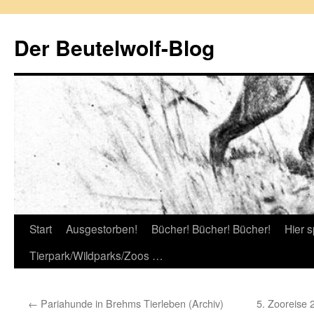
Zum
Inhalt
Der Beutelwolf-Blog
springen
Start
Ausgestorben!
Bücher! Bücher! Bücher!
Hier s
Tierpark/Wildparks/Zoos …
←
Pariahunde in Brehms Tierleben (Archiv)
5. Zooreise 