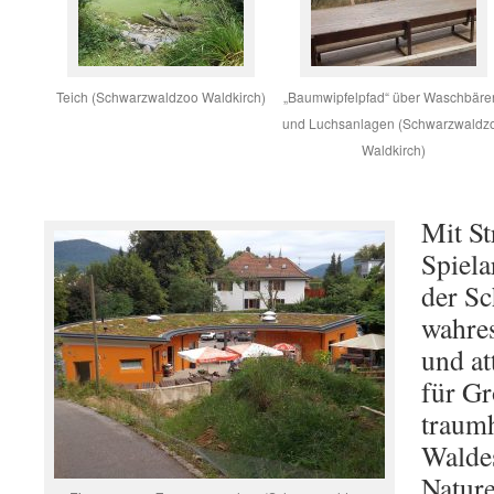
Teich (Schwarzwaldzoo Waldkirch)
„Baumwipfelpfad“ über Waschbäre
und Luchsanlagen (Schwarzwaldz
Waldkirch)
Mit St
Spiela
der S
wahres
und at
für Gr
traum
Waldes
Nature