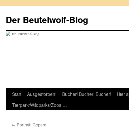
Zum
Inhalt
Der Beutelwolf-Blog
springen
Start
Ausgestorben!
Bücher! Bücher! Bücher!
Hier s
Tierpark/Wildparks/Zoos …
←
Portrait: Gepard