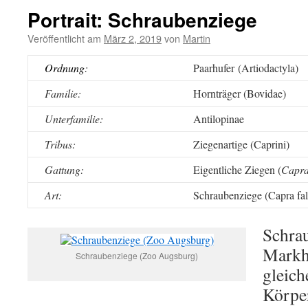
Portrait: Schraubenziege
Veröffentlicht am
März 2, 2019
von
Martin
Ordnung
:
Paarhufer (Artiodactyla)
Familie:
Hornträger (Bovidae)
Unterfamilie:
Antilopinae
Tribus:
Ziegenartige (Caprini)
Gattung:
Eigentliche Ziegen (
Capra
Art:
Schraubenziege (Capra fal
Schra
Markh
Schraubenziege (Zoo Augsburg)
gleic
Körper